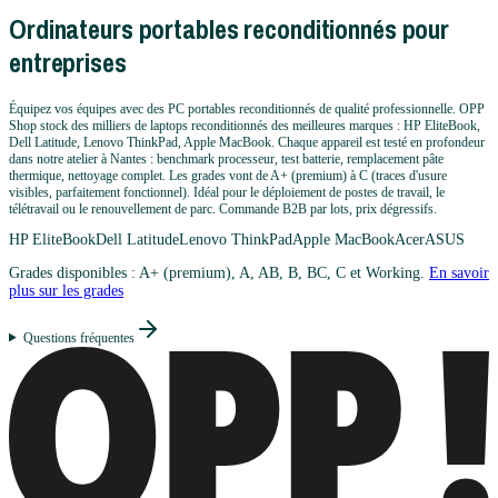
Ordinateurs portables reconditionnés pour
entreprises
Équipez vos équipes avec des PC portables reconditionnés de qualité professionnelle. OPP
Shop stock des milliers de laptops reconditionnés des meilleures marques : HP EliteBook,
Dell Latitude, Lenovo ThinkPad, Apple MacBook. Chaque appareil est testé en profondeur
dans notre atelier à Nantes : benchmark processeur, test batterie, remplacement pâte
thermique, nettoyage complet. Les grades vont de A+ (premium) à C (traces d'usure
visibles, parfaitement fonctionnel). Idéal pour le déploiement de postes de travail, le
télétravail ou le renouvellement de parc. Commande B2B par lots, prix dégressifs.
HP EliteBook
Dell Latitude
Lenovo ThinkPad
Apple MacBook
Acer
ASUS
Grades disponibles : A+ (premium), A, AB, B, BC, C et Working.
En savoir
plus sur les grades
Questions fréquentes