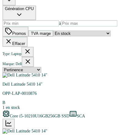
Génération CPU
à
Promos
TVA marge
Effacer
Type: Laptop
Marque: Dell
Dell Latitude 5410 14"
OPP-LAP-0010876
B
1
en stock
Core i5-10210U
16GB
256GB SSD
SCA