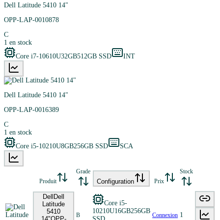
Dell Latitude 5410 14"
OPP-LAP-0010878
C
1
en stock
Core i7-10610U
32GB
512GB SSD
INT
Dell Latitude 5410 14"
OPP-LAP-0016389
C
1
en stock
Core i5-10210U
8GB
256GB SSD
SCA
Grade
Stock
Produit
Configuration
Prix
Dell
Dell
Core i5-
Latitude
10210U
16GB
256GB
5410
1
B
Connexion
14"
OPP-
SSD