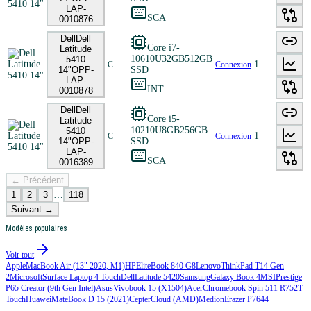
LAP-
SCA
0010876
Dell
Dell
Core i7-
Latitude
10610U
32GB
512GB
5410
1
C
Connexion
14"
OPP-
SSD
LAP-
INT
0010878
Dell
Dell
Core i5-
Latitude
10210U
8GB
256GB
5410
1
C
Connexion
14"
OPP-
SSD
LAP-
SCA
0016389
← Précédent
1
2
3
…
118
Suivant →
Modèles populaires
Voir tout
Apple
MacBook Air (13" 2020, M1)
HP
EliteBook 840 G8
Lenovo
ThinkPad T14 Gen
2
Microsoft
Surface Laptop 4 Touch
Dell
Latitude 5420
Samsung
Galaxy Book 4
MSI
Prestige
P65 Creator (9th Gen Intel)
Asus
Vivobook 15 (X1504)
Acer
Chromebook Spin 511 R752T
Touch
Huawei
MateBook D 15 (2021)
Cepter
Cloud (AMD)
Medion
Erazer P7644