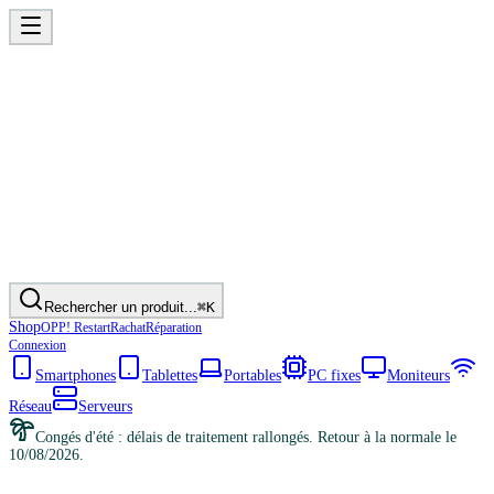
Rechercher un produit...
⌘K
Shop
OPP! Restart
Rachat
Réparation
Connexion
Smartphones
Tablettes
Portables
PC fixes
Moniteurs
Réseau
Serveurs
Congés d'été : délais de traitement rallongés. Retour à la normale le
10/08/2026.