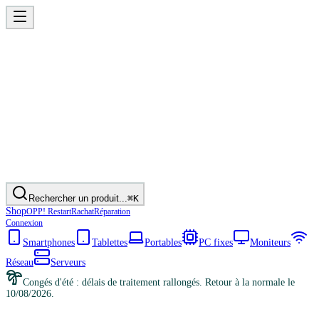
Rechercher un produit...
⌘K
Shop
OPP! Restart
Rachat
Réparation
Connexion
Smartphones
Tablettes
Portables
PC fixes
Moniteurs
Réseau
Serveurs
Congés d'été : délais de traitement rallongés. Retour à la normale le
10/08/2026.