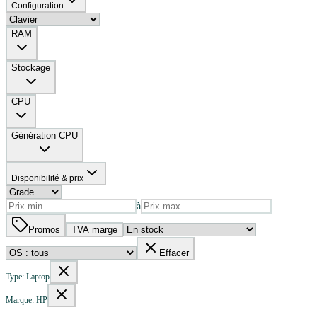
Configuration
RAM
Stockage
CPU
Génération CPU
Disponibilité & prix
à
Promos
TVA marge
Effacer
Type: Laptop
Marque: HP