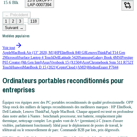
15.6 Blk
OPP-
LAP-0007394
← Précédent
1
2
3
…
118
Suivant →
Modèles populaires
Voir tout
Apple
MacBook Air (13" 2020, M1)
HP
EliteBook 840 G8
Lenovo
ThinkPad T14 Gen
2
Microsoft
Surface Laptop 4 Touch
Dell
Latitude 5420
Samsung
Galaxy Book 4
MSI
Prestige
P65 Creator (9th Gen Intel)
Asus
Vivobook 15 (X1504)
Acer
Chromebook Spin 511 R752T
Touch
Huawei
MateBook D 15 (2021)
Cepter
Cloud (AMD)
Medion
Erazer P7644
Ordinateurs portables reconditionnés pour
entreprises
Équipez vos équipes avec des PC portables reconditionnés de qualité professionnelle. OPP
Shop stock des milliers de laptops reconditionnés des meilleures marques : HP EliteBook,
Dell Latitude, Lenovo ThinkPad, Apple MacBook. Chaque appareil est testé en profondeur
dans notre atelier à Nantes : benchmark processeur, test batterie, remplacement pâte
thermique, nettoyage complet. Les grades vont de A+ (premium) à C (traces d'usure
visibles, parfaitement fonctionnel). Idéal pour le déploiement de postes de travail, le
télétravail ou le renouvellement de parc. Commande B2B par lots, prix dégressifs.