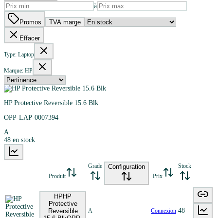
à
Promos
TVA marge
Effacer
Type: Laptop
Marque: HP
HP Protective Reversible 15.6 Blk
OPP-LAP-0007394
A
48
en stock
Grade
Stock
Configuration
Produit
Prix
HP
HP
Protective
48
Reversible
A
Connexion