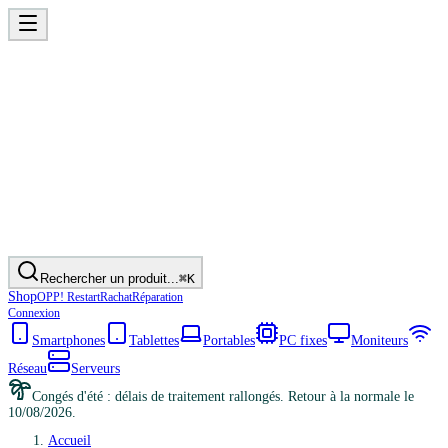
Rechercher un produit...
⌘K
Shop
OPP! Restart
Rachat
Réparation
Connexion
Smartphones
Tablettes
Portables
PC fixes
Moniteurs
Réseau
Serveurs
Congés d'été : délais de traitement rallongés. Retour à la normale le
10/08/2026.
Accueil