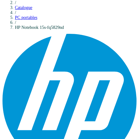
/
Catalogue
/
PC portables
/
HP
Notebook 15s-fq5829nd