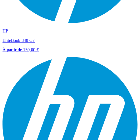
HP
EliteBook 840 G7
À partir de
150,00 €