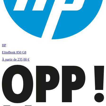
HP
EliteBook 850 G8
À partir de
235,00 €