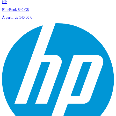
HP
EliteBook 840 G8
À partir de
140,00 €