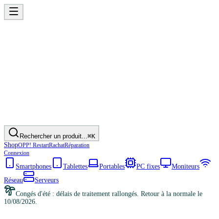
Rechercher un produit...
⌘K
Shop
OPP! Restart
Rachat
Réparation
Connexion
Smartphones
Tablettes
Portables
PC fixes
Moniteurs
Réseau
Serveurs
Congés d'été : délais de traitement rallongés. Retour à la normale le
10/08/2026.