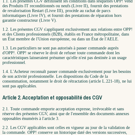
1.1. Les présentes CGV définissent les conditions dans lesquelles OPP! vend
des Produits IT reconditionnés ou neufs (Livre II), fournit des prestations
de revalorisation Restart (Livre III), procède au rachat de parcs
informatiques (Livre IV), et fournit des prestations de réparation hors
garantie constructeur (Livre V).
1.2. Les présentes CGV s'appliquent exclusivement aux relations entre OPP!
et des Clients professionnels (B2B), établis en France métropolitaine, dans
un État membre de l'Union européenne, ou dans un État de l'AELE.
1.3. Les particuliers ne sont pas autorisés à passer commande auprès
d'OPP!. OPP! se réserve le droit de refuser toute commande dont les
caractéristiques laisseraient présumer qu'elle n'est pas destinée à un usage
professionnel.
1.4. L'Acheteur reconnaît passer commande exclusivement pour les besoins
de son activité professionnelle. Les dispositions du Code de la
consommation, notamment le droit de rétractation (article L.221-18), ne lui
sont pas applicables.
Article 2. Acceptation et opposabilité des CGV
2.1. Toute commande emporte acceptation expresse, irrévocable et sans
réserve des présentes CGV, ainsi que de l'ensemble des documents annexes
opposables énumérés à l'article 3.
2.2. Les CGV applicables sont celles en vigueur au jour de la validation de
la commande. OPP! conserve un historique daté des versions successives,