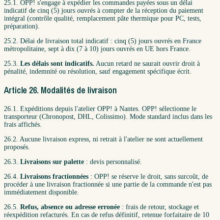
25.1. OPP! s'engage à expédier les commandes payées sous un délai
indicatif de cinq (5) jours ouvrés à compter de la réception du paiement
intégral (contrôle qualité, remplacement pâte thermique pour PC, tests,
préparation).
25.2. Délai de livraison total indicatif : cinq (5) jours ouvrés en France
métropolitaine, sept à dix (7 à 10) jours ouvrés en UE hors France.
25.3.
Les délais sont indicatifs.
Aucun retard ne saurait ouvrir droit à
pénalité, indemnité ou résolution, sauf engagement spécifique écrit.
Article 26. Modalités de livraison
26.1. Expéditions depuis l'atelier OPP! à Nantes. OPP! sélectionne le
transporteur (Chronopost, DHL, Colissimo). Mode standard inclus dans les
frais affichés.
26.2. Aucune livraison express, ni retrait à l'atelier ne sont actuellement
proposés.
26.3.
Livraisons sur palette
: devis personnalisé.
26.4.
Livraisons fractionnées
: OPP! se réserve le droit, sans surcoût, de
procéder à une livraison fractionnée si une partie de la commande n'est pas
immédiatement disponible.
26.5.
Refus, absence ou adresse erronée
: frais de retour, stockage et
réexpédition refacturés. En cas de refus définitif, retenue forfaitaire de 10