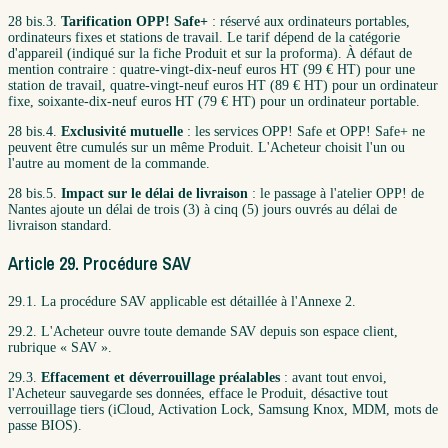
28 bis.3.
Tarification OPP! Safe+
: réservé aux ordinateurs portables,
ordinateurs fixes et stations de travail. Le tarif dépend de la catégorie
d'appareil (indiqué sur la fiche Produit et sur la proforma). À défaut de
mention contraire : quatre-vingt-dix-neuf euros HT (99 € HT) pour une
station de travail, quatre-vingt-neuf euros HT (89 € HT) pour un ordinateur
fixe, soixante-dix-neuf euros HT (79 € HT) pour un ordinateur portable.
28 bis.4.
Exclusivité mutuelle
: les services OPP! Safe et OPP! Safe+ ne
peuvent être cumulés sur un même Produit. L'Acheteur choisit l'un ou
l'autre au moment de la commande.
28 bis.5.
Impact sur le délai de livraison
: le passage à l'atelier OPP! de
Nantes ajoute un délai de trois (3) à cinq (5) jours ouvrés au délai de
livraison standard.
Article 29. Procédure SAV
29.1. La procédure SAV applicable est détaillée à l'Annexe 2.
29.2. L'Acheteur ouvre toute demande SAV depuis son espace client,
rubrique « SAV ».
29.3.
Effacement et déverrouillage préalables
: avant tout envoi,
l'Acheteur sauvegarde ses données, efface le Produit, désactive tout
verrouillage tiers (iCloud, Activation Lock, Samsung Knox, MDM, mots de
passe BIOS).