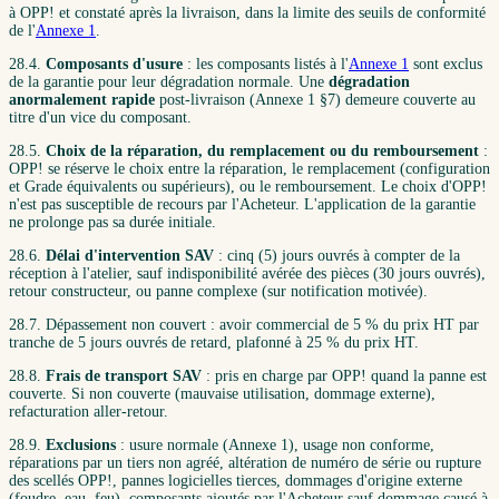
à OPP! et constaté après la livraison, dans la limite des seuils de conformité
de l'
Annexe 1
.
28.4.
Composants d'usure
: les composants listés à l'
Annexe 1
sont exclus
de la garantie pour leur dégradation normale. Une
dégradation
anormalement rapide
post-livraison (Annexe 1 §7) demeure couverte au
titre d'un vice du composant.
28.5.
Choix de la réparation, du remplacement ou du remboursement
:
OPP! se réserve le choix entre la réparation, le remplacement (configuration
et Grade équivalents ou supérieurs), ou le remboursement. Le choix d'OPP!
n'est pas susceptible de recours par l'Acheteur. L'application de la garantie
ne prolonge pas sa durée initiale.
28.6.
Délai d'intervention SAV
: cinq (5) jours ouvrés à compter de la
réception à l'atelier, sauf indisponibilité avérée des pièces (30 jours ouvrés),
retour constructeur, ou panne complexe (sur notification motivée).
28.7. Dépassement non couvert : avoir commercial de 5 % du prix HT par
tranche de 5 jours ouvrés de retard, plafonné à 25 % du prix HT.
28.8.
Frais de transport SAV
: pris en charge par OPP! quand la panne est
couverte. Si non couverte (mauvaise utilisation, dommage externe),
refacturation aller-retour.
28.9.
Exclusions
: usure normale (Annexe 1), usage non conforme,
réparations par un tiers non agréé, altération de numéro de série ou rupture
des scellés OPP!, pannes logicielles tierces, dommages d'origine externe
(foudre, eau, feu), composants ajoutés par l'Acheteur sauf dommage causé à