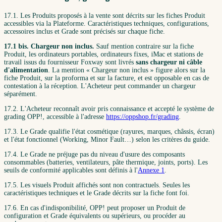
17.1. Les Produits proposés à la vente sont décrits sur les fiches Produit
accessibles via la Plateforme. Caractéristiques techniques, configurations,
accessoires inclus et Grade sont précisés sur chaque fiche.
17.1 bis. Chargeur non inclus.
Sauf mention contraire sur la fiche
Produit, les ordinateurs portables, ordinateurs fixes, iMac et stations de
travail issus du fournisseur Foxway sont livrés
sans chargeur ni câble
d'alimentation
. La mention « Chargeur non inclus » figure alors sur la
fiche Produit, sur la proforma et sur la facture, et est opposable en cas de
contestation à la réception. L'Acheteur peut commander un chargeur
séparément.
17.2. L'Acheteur reconnaît avoir pris connaissance et accepté le système de
grading OPP!, accessible à l'adresse
https://oppshop.fr/grading
.
17.3. Le Grade qualifie l'état cosmétique (rayures, marques, châssis, écran)
et l'état fonctionnel (Working, Minor Fault…) selon les critères du guide.
17.4. Le Grade ne préjuge pas du niveau d'usure des composants
consommables (batteries, ventilateurs, pâte thermique, joints, ports). Les
seuils de conformité applicables sont définis à l'
Annexe 1
.
17.5. Les visuels Produit affichés sont non contractuels. Seules les
caractéristiques techniques et le Grade décrits sur la fiche font foi.
17.6. En cas d'indisponibilité, OPP! peut proposer un Produit de
configuration et Grade équivalents ou supérieurs, ou procéder au