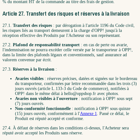
% du montant HT de la commande au titre des frais de gestion.
Article 27. Transfert des risques et réserves à la livraison
27.1.
Transfert des risques
: par dérogation à l'article 1196 du Code civil,
les risques liés au transport demeurent à la charge d'OPP! jusqu'à la
réception effective des Produits par l'Acheteur ou son représentant.
27.2.
Plafond de responsabilité transport
: en cas de perte ou avarie,
l'indemnisation ne pourra excéder celle versée par le transporteur à OPP!,
dans la limite des plafonds légaux et conventionnels, sauf assurance ad
valorem convenue par écrit.
27.3.
Réserves à la livraison
:
Avaries visibles
: réserves précises, datées et signées sur le bordereau
du transporteur, confirmées par lettre recommandée dans les trois (3)
jours ouvrés (article L.133-3 du Code de commerce), notifiées à
OPP! dans le même délai à hello@oppshop.fr avec photos.
Avaries non visibles à l'ouverture
: notification à OPP! sous sept
(7) jours ouvrés.
Non-conformité fonctionnelle
: notification à OPP! sous quinze
(15) jours ouvrés, conformément à l'
Annexe 1
. Passé ce délai, le
Produit est réputé accepté et conforme.
27.4. À défaut de réserves dans les conditions ci-dessus, l'Acheteur sera
réputé avoir accepté les Produits sans réserve.