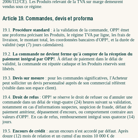
2006/112/CE). Les Produits relevant de la TVA sur marge demeurent
vendus sous ce régime.
Article 19. Commandes, devis et proforma
19.1.
Procédure standard
: à la validation de la commande, OPP! émet
une proforma précisant les Produits, le régime TVA par ligne, les frais de
livraison, le montant total, les coordonnées bancaires d'OPP!, et la durée de
validité (sept (7) jours calendaires).
19.2.
La commande ne devient ferme qu'à compter de la réception du
paiement intégral par OPP!
. À défaut de paiement dans le délai de
validité, la commande est réputée caduque et les Produits réservés sont
libérés.
19.3.
Devis sur mesure
: pour les commandes significatives, l'Acheteur
peut solliciter un devis personnalisé auprès de son commercial référent
(visible dans son espace client).
19.4.
Droit de refus
: OPP! se réserve le droit de refuser ou d'annuler une
commande dans un délai de vingt-quatre (24) heures suivant sa validation,
notamment en cas d'informations suspectes, suspicion de fraude, défaut de
paiement antérieur, dépassement d'encours, ou comportement contraire aux
valeurs d'OPP!. En cas de refus, remboursement intégral sous quatorze (14)
jours.
19.5.
Encours de crédit
: aucun encours n'est accordé par défaut. Après
douze (12) mois de relation et un cumul d'au moins 10 000 € de