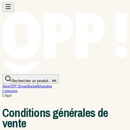
Rechercher un produit...
⌘K
Shop
OPP! Restart
Rachat
Réparation
Connexion
Légal
Conditions générales de
vente