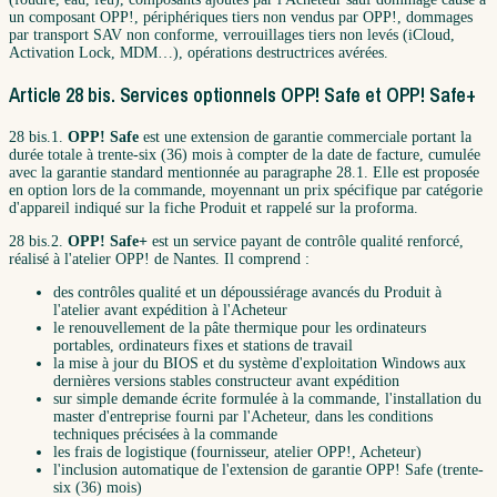
un composant OPP!, périphériques tiers non vendus par OPP!, dommages
par transport SAV non conforme, verrouillages tiers non levés (iCloud,
Activation Lock, MDM…), opérations destructrices avérées.
Article 28 bis. Services optionnels OPP! Safe et OPP! Safe+
28 bis.1.
OPP! Safe
est une extension de garantie commerciale portant la
durée totale à trente-six (36) mois à compter de la date de facture, cumulée
avec la garantie standard mentionnée au paragraphe 28.1. Elle est proposée
en option lors de la commande, moyennant un prix spécifique par catégorie
d'appareil indiqué sur la fiche Produit et rappelé sur la proforma.
28 bis.2.
OPP! Safe+
est un service payant de contrôle qualité renforcé,
réalisé à l'atelier OPP! de Nantes. Il comprend :
des contrôles qualité et un dépoussiérage avancés du Produit à
l'atelier avant expédition à l'Acheteur
le renouvellement de la pâte thermique pour les ordinateurs
portables, ordinateurs fixes et stations de travail
la mise à jour du BIOS et du système d'exploitation Windows aux
dernières versions stables constructeur avant expédition
sur simple demande écrite formulée à la commande, l'installation du
master d'entreprise fourni par l'Acheteur, dans les conditions
techniques précisées à la commande
les frais de logistique (fournisseur, atelier OPP!, Acheteur)
l'inclusion automatique de l'extension de garantie OPP! Safe (trente-
six (36) mois)