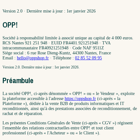
Version
2.0
· Dernière mise à jour :
1er janvier 2026
OPP!
Société à responsabilité limitée à associé unique au capital de 4 000 euros.
RCS Nantes 921 251 948 · EUID FR4401.921251948 · TVA
intracommunautaire FR40921251948 · Code NAF 9511Z
Siège social : 6 rue Rose Dieng-Kuntz, 44300 Nantes, France
Email :
hello@oppshop.fr
· Téléphone :
02 85 52 09 95
Version
2.0
. Dernière mise à jour :
1er janvier 2026
.
Préambule
La société OPP!, ci-après dénommée « OPP! » ou « le Vendeur », exploite
la plateforme accessible à l'adresse
https://oppshop.fr
(ci-après « la
Plateforme »), dédiée à la vente B2B de produits informatiques et IT
reconditionnés, ainsi qu'à des prestations associées de reconditionnement, de
rachat et de réparation.
Les présentes Conditions Générales de Vente (ci-après « CGV ») régissent
l'ensemble des relations contractuelles entre OPP! et tout client
professionnel (ci-après « l'Acheteur » ou « le Client »).