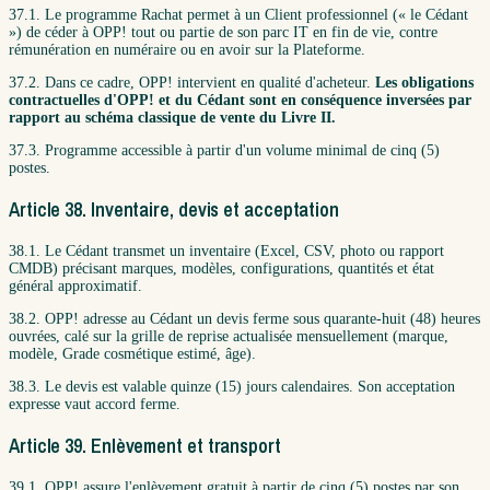
37.1. Le programme Rachat permet à un Client professionnel (« le Cédant
») de céder à OPP! tout ou partie de son parc IT en fin de vie, contre
rémunération en numéraire ou en avoir sur la Plateforme.
37.2. Dans ce cadre, OPP! intervient en qualité d'acheteur.
Les obligations
contractuelles d'OPP! et du Cédant sont en conséquence inversées par
rapport au schéma classique de vente du Livre II.
37.3. Programme accessible à partir d'un volume minimal de cinq (5)
postes.
Article 38. Inventaire, devis et acceptation
38.1. Le Cédant transmet un inventaire (Excel, CSV, photo ou rapport
CMDB) précisant marques, modèles, configurations, quantités et état
général approximatif.
38.2. OPP! adresse au Cédant un devis ferme sous quarante-huit (48) heures
ouvrées, calé sur la grille de reprise actualisée mensuellement (marque,
modèle, Grade cosmétique estimé, âge).
38.3. Le devis est valable quinze (15) jours calendaires. Son acceptation
expresse vaut accord ferme.
Article 39. Enlèvement et transport
39.1. OPP! assure l'enlèvement gratuit à partir de cinq (5) postes par son