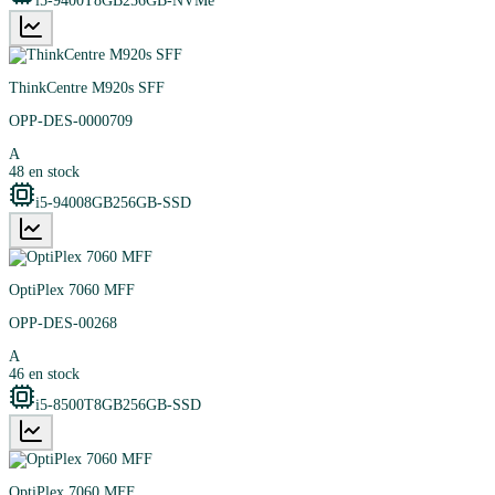
i5-9400T
8GB
256GB-NVMe
ThinkCentre M920s SFF
OPP-DES-0000709
A
48
en stock
i5-9400
8GB
256GB-SSD
OptiPlex 7060 MFF
OPP-DES-00268
A
46
en stock
i5-8500T
8GB
256GB-SSD
OptiPlex 7060 MFF