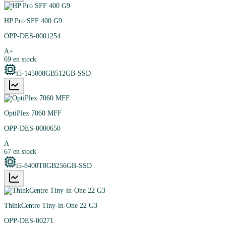
HP Pro SFF 400 G9
OPP-DES-0001254
A+
69
en stock
i5-14500
8GB
512GB-SSD
OptiPlex 7060 MFF
OPP-DES-0000650
A
67
en stock
i5-8400T
8GB
256GB-SSD
ThinkCentre Tiny-in-One 22 G3
OPP-DES-00271