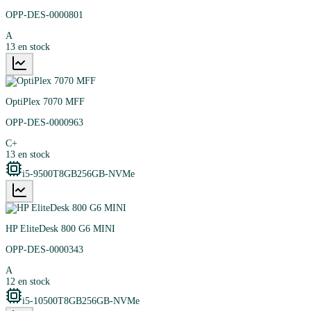
OPP-DES-0000801
A
13
en stock
OptiPlex 7070 MFF
OPP-DES-0000963
C+
13
en stock
i5-9500T
8GB
256GB-NVMe
HP EliteDesk 800 G6 MINI
OPP-DES-0000343
A
12
en stock
i5-10500T
8GB
256GB-NVMe