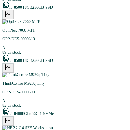
i5-8500T
8GB
256GB-SSD
OptiPlex 7060 MFF
OPP-DES-0000610
A
89
en stock
i5-8500T
8GB
256GB-SSD
ThinkCentre M920q Tiny
OPP-DES-0000690
A
82
en stock
i5-8400
8GB
256GB-NVMe