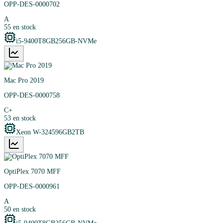
OPP-DES-0000702
A
55
en stock
i5-9400T
8GB
256GB-NVMe
Mac Pro 2019
OPP-DES-0000758
C+
53
en stock
Xeon W-3245
96GB
2TB
OptiPlex 7070 MFF
OPP-DES-0000961
A
50
en stock