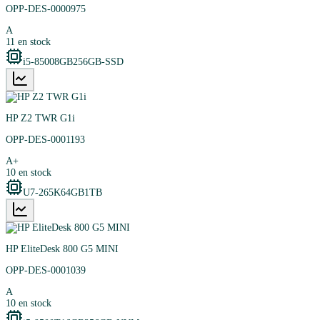
OPP-DES-0000975
A
11
en stock
i5-8500
8GB
256GB-SSD
HP Z2 TWR G1i
OPP-DES-0001193
A+
10
en stock
U7-265K
64GB
1TB
HP EliteDesk 800 G5 MINI
OPP-DES-0001039
A
10
en stock