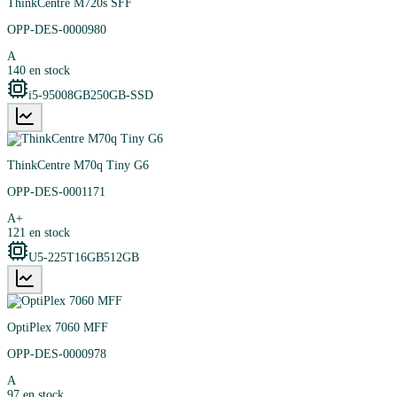
ThinkCentre M720s SFF
OPP-DES-0000980
A
140
en stock
i5-9500
8GB
250GB-SSD
ThinkCentre M70q Tiny G6
OPP-DES-0001171
A+
121
en stock
U5-225T
16GB
512GB
OptiPlex 7060 MFF
OPP-DES-0000978
A
97
en stock