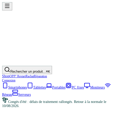
Rechercher un produit...
⌘K
Shop
OPP! Restart
Rachat
Réparation
Connexion
Smartphones
Tablettes
Portables
PC fixes
Moniteurs
Réseau
Serveurs
Congés d'été : délais de traitement rallongés. Retour à la normale le
10/08/2026.