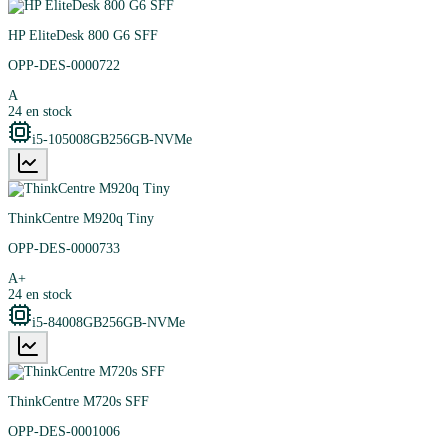
HP EliteDesk 800 G6 SFF
OPP-DES-0000722
A
24
en stock
i5-10500
8GB
256GB-NVMe
ThinkCentre M920q Tiny
OPP-DES-0000733
A+
24
en stock
i5-8400
8GB
256GB-NVMe
ThinkCentre M720s SFF
OPP-DES-0001006