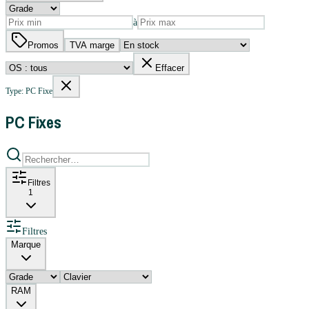
à
Promos
TVA marge
Effacer
Type: PC Fixe
PC Fixes
Filtres
1
Filtres
Marque
RAM