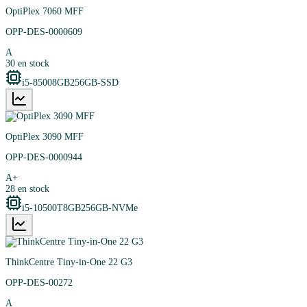
OptiPlex 7060 MFF
OPP-DES-0000609
A
30
en stock
i5-8500
8GB
256GB-SSD
OptiPlex 3090 MFF
OPP-DES-0000944
A+
28
en stock
i5-10500T
8GB
256GB-NVMe
ThinkCentre Tiny-in-One 22 G3
OPP-DES-00272
A