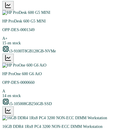
HP ProDesk 600 G5 MINI
OPP-DES-0001349
A+
15
en stock
i3-9100T
8GB
128GB-NVMe
HP ProOne 600 G6 AiO
OPP-DES-0000660
A
14
en stock
i5-10500
8GB
256GB-SSD
16GB DDR4 1Rx8 PC4 3200 NON-ECC DIMM Workstation