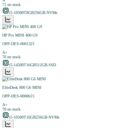
A
71
en stock
i5-10500T
8GB
256GB-NVMe
HP Pro MINI 400 G9
OPP-DES-0001323
A+
70
en stock
i5-14500T
16GB
512GB-SSD
EliteDesk 800 G6 MINI
OPP-DES-0000615
A+
70
en stock
i5-10500T
16GB
256GB-NVMe