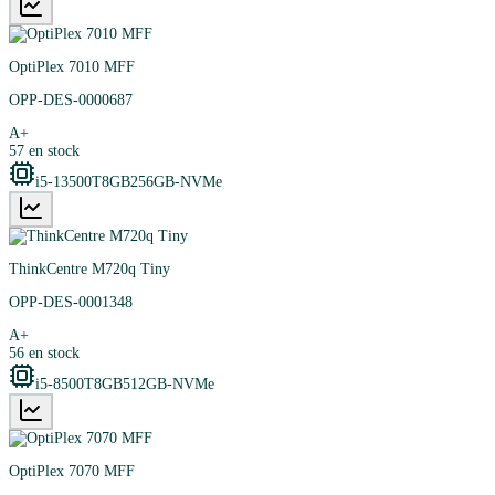
OptiPlex 7010 MFF
OPP-DES-0000687
A+
57
en stock
i5-13500T
8GB
256GB-NVMe
ThinkCentre M720q Tiny
OPP-DES-0001348
A+
56
en stock
i5-8500T
8GB
512GB-NVMe
OptiPlex 7070 MFF