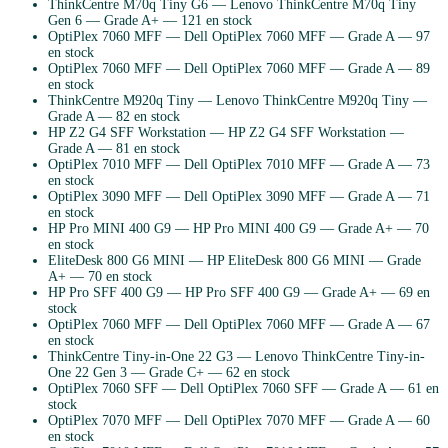
ThinkCentre M70q Tiny G6
—
Lenovo
ThinkCentre M70q Tiny
Gen 6
— Grade
A+
— 121 en stock
OptiPlex 7060 MFF
—
Dell
OptiPlex 7060 MFF
— Grade
A
— 97
en stock
OptiPlex 7060 MFF
—
Dell
OptiPlex 7060 MFF
— Grade
A
— 89
en stock
ThinkCentre M920q Tiny
—
Lenovo
ThinkCentre M920q Tiny
—
Grade
A
— 82 en stock
HP Z2 G4 SFF Workstation
—
HP
Z2 G4 SFF Workstation
—
Grade
A
— 81 en stock
OptiPlex 7010 MFF
—
Dell
OptiPlex 7010 MFF
— Grade
A
— 73
en stock
OptiPlex 3090 MFF
—
Dell
OptiPlex 3090 MFF
— Grade
A
— 71
en stock
HP Pro MINI 400 G9
—
HP
Pro MINI 400 G9
— Grade
A+
— 70
en stock
EliteDesk 800 G6 MINI
—
HP
EliteDesk 800 G6 MINI
— Grade
A+
— 70 en stock
HP Pro SFF 400 G9
—
HP
Pro SFF 400 G9
— Grade
A+
— 69 en
stock
OptiPlex 7060 MFF
—
Dell
OptiPlex 7060 MFF
— Grade
A
— 67
en stock
ThinkCentre Tiny-in-One 22 G3
—
Lenovo
ThinkCentre Tiny-in-
One 22 Gen 3
— Grade
C+
— 62 en stock
OptiPlex 7060 SFF
—
Dell
OptiPlex 7060 SFF
— Grade
A
— 61 en
stock
OptiPlex 7070 MFF
—
Dell
OptiPlex 7070 MFF
— Grade
A
— 60
en stock