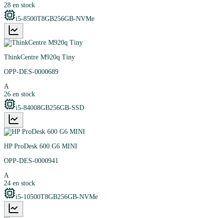
28
en stock
i5-8500T
8GB
256GB-NVMe
ThinkCentre M920q Tiny
OPP-DES-0000689
A
26
en stock
i5-8400
8GB
256GB-SSD
HP ProDesk 600 G6 MINI
OPP-DES-0000941
A
24
en stock
i5-10500T
8GB
256GB-NVMe