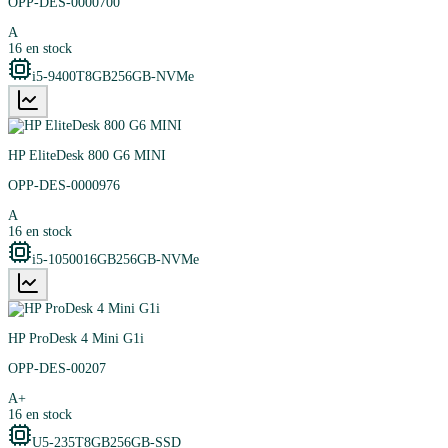
OPP-DES-0000700
A
16
en stock
i5-9400T
8GB
256GB-NVMe
HP EliteDesk 800 G6 MINI
OPP-DES-0000976
A
16
en stock
i5-10500
16GB
256GB-NVMe
HP ProDesk 4 Mini G1i
OPP-DES-00207
A+
16
en stock
U5-235T
8GB
256GB-SSD