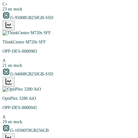
C+
23
en stock
i5-9500
8GB
250GB-SSD
ThinkCentre M720s SFF
OPP-DES-0000983
A
21
en stock
i5-9400
8GB
250GB-SSD
OptiPlex 3280 AiO
OPP-DES-0000945
A
19
en stock
i5-10500T
8GB
256GB