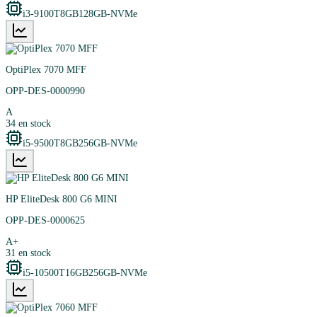
i3-9100T
8GB
128GB-NVMe
OptiPlex 7070 MFF
OPP-DES-0000990
A
34
en stock
i5-9500T
8GB
256GB-NVMe
HP EliteDesk 800 G6 MINI
OPP-DES-0000625
A+
31
en stock
i5-10500T
16GB
256GB-NVMe