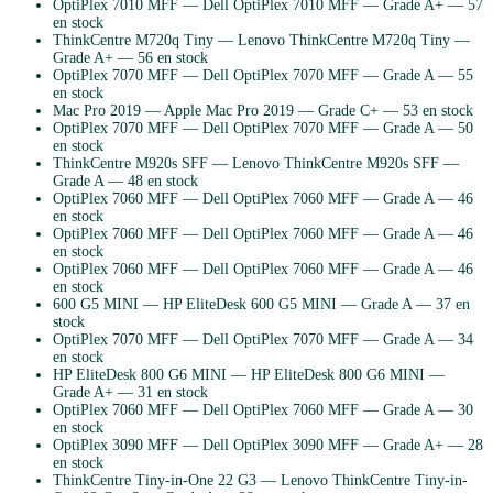
OptiPlex 7010 MFF
—
Dell
OptiPlex 7010 MFF
— Grade
A+
— 57
en stock
ThinkCentre M720q Tiny
—
Lenovo
ThinkCentre M720q Tiny
—
Grade
A+
— 56 en stock
OptiPlex 7070 MFF
—
Dell
OptiPlex 7070 MFF
— Grade
A
— 55
en stock
Mac Pro 2019
—
Apple
Mac Pro 2019
— Grade
C+
— 53 en stock
OptiPlex 7070 MFF
—
Dell
OptiPlex 7070 MFF
— Grade
A
— 50
en stock
ThinkCentre M920s SFF
—
Lenovo
ThinkCentre M920s SFF
—
Grade
A
— 48 en stock
OptiPlex 7060 MFF
—
Dell
OptiPlex 7060 MFF
— Grade
A
— 46
en stock
OptiPlex 7060 MFF
—
Dell
OptiPlex 7060 MFF
— Grade
A
— 46
en stock
OptiPlex 7060 MFF
—
Dell
OptiPlex 7060 MFF
— Grade
A
— 46
en stock
600 G5 MINI
—
HP
EliteDesk 600 G5 MINI
— Grade
A
— 37 en
stock
OptiPlex 7070 MFF
—
Dell
OptiPlex 7070 MFF
— Grade
A
— 34
en stock
HP EliteDesk 800 G6 MINI
—
HP
EliteDesk 800 G6 MINI
—
Grade
A+
— 31 en stock
OptiPlex 7060 MFF
—
Dell
OptiPlex 7060 MFF
— Grade
A
— 30
en stock
OptiPlex 3090 MFF
—
Dell
OptiPlex 3090 MFF
— Grade
A+
— 28
en stock
ThinkCentre Tiny-in-One 22 G3
—
Lenovo
ThinkCentre Tiny-in-