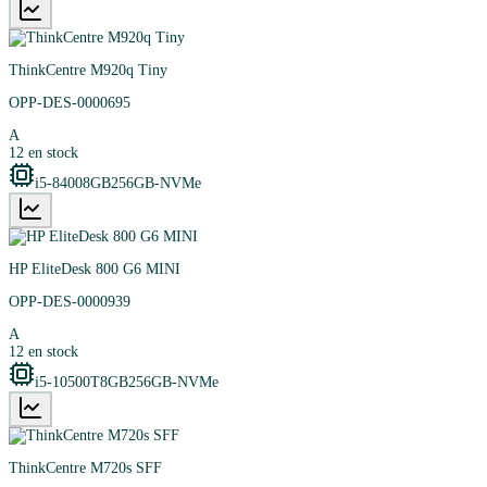
ThinkCentre M920q Tiny
OPP-DES-0000695
A
12
en stock
i5-8400
8GB
256GB-NVMe
HP EliteDesk 800 G6 MINI
OPP-DES-0000939
A
12
en stock
i5-10500T
8GB
256GB-NVMe
ThinkCentre M720s SFF