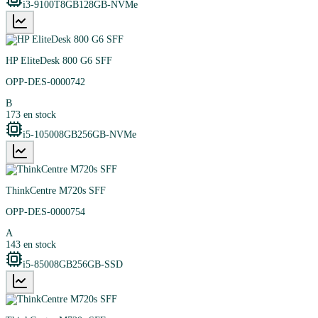
i3-9100T
8GB
128GB-NVMe
HP EliteDesk 800 G6 SFF
OPP-DES-0000742
B
173
en stock
i5-10500
8GB
256GB-NVMe
ThinkCentre M720s SFF
OPP-DES-0000754
A
143
en stock
i5-8500
8GB
256GB-SSD