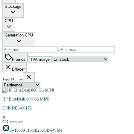
Stockage
CPU
Génération CPU
à
Promos
TVA marge
Effacer
Type: PC Fixe
HP EliteDesk 800 G6 MINI
OPP-DES-00172
A
721
en stock
i5-10500T
16GB
256GB-NVMe