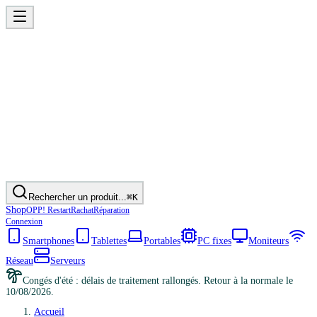
Rechercher un produit...
⌘K
Shop
OPP! Restart
Rachat
Réparation
Connexion
Smartphones
Tablettes
Portables
PC fixes
Moniteurs
Réseau
Serveurs
Congés d'été : délais de traitement rallongés. Retour à la normale le
10/08/2026.
Accueil