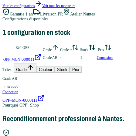
Voir les configurations
Voir tous les
moniteurs
Garantie
1 an
Livraison FR
Atelier Nantes
Configurations disponibles
1
configuration
en stock
Réf. OPP
Grade
Couleur
Stock
Prix
·
1
Grade AB
Connexion
OPP-MON-0000111
Trier :
Grade
Couleur
Stock
Prix
Grade AB
·
1
en stock
Connexion
OPP-MON-0000111
Pourquoi OPP! Shop
Reconditionnement professionnel à Nantes.