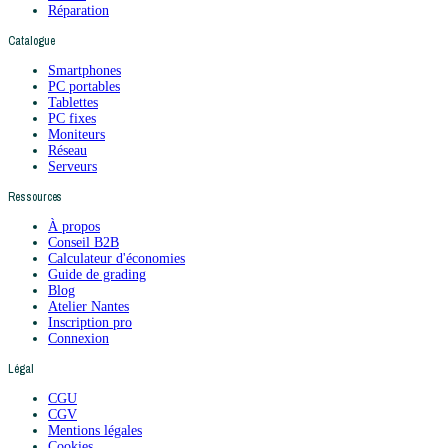
Réparation
Catalogue
Smartphones
PC portables
Tablettes
PC fixes
Moniteurs
Réseau
Serveurs
Ressources
À propos
Conseil B2B
Calculateur d'économies
Guide de grading
Blog
Atelier Nantes
Inscription pro
Connexion
Légal
CGU
CGV
Mentions légales
Cookies