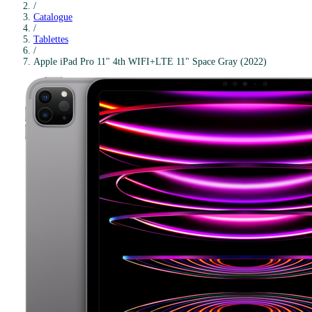
/
Catalogue
/
Tablettes
/
Apple
iPad Pro 11" 4th WIFI+LTE 11" Space Gray (2022)