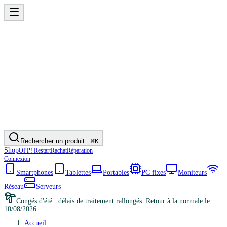
Rechercher un produit...
⌘K
Shop
OPP! Restart
Rachat
Réparation
Connexion
Smartphones
Tablettes
Portables
PC fixes
Moniteurs
Réseau
Serveurs
Congés d'été : délais de traitement rallongés. Retour à la normale le
10/08/2026.
Accueil