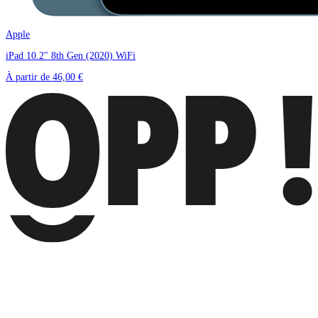
Apple
iPad 10.2" 8th Gen (2020) WiFi
À partir de
46,00 €