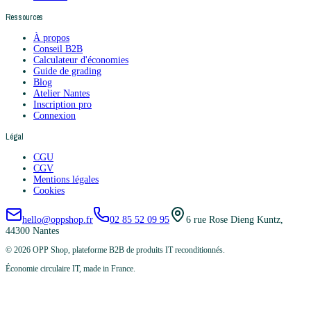
Ressources
À propos
Conseil B2B
Calculateur d'économies
Guide de grading
Blog
Atelier Nantes
Inscription pro
Connexion
Légal
CGU
CGV
Mentions légales
Cookies
hello@oppshop.fr
02 85 52 09 95
6 rue Rose Dieng Kuntz,
44300 Nantes
©
2026
OPP Shop, plateforme B2B de produits IT reconditionnés.
Économie circulaire IT, made in France.