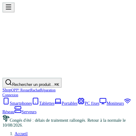
Rechercher un produit...
⌘K
Shop
OPP! Restart
Rachat
Réparation
Connexion
Smartphones
Tablettes
Portables
PC fixes
Moniteurs
Réseau
Serveurs
Congés d'été : délais de traitement rallongés. Retour à la normale le
10/08/2026.
Accueil