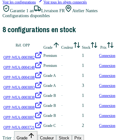
Voir les configurations
Voir tous les
objets connectés
Garantie
1 an
Livraison FR
Atelier Nantes
Configurations disponibles
8
configuration
s
en stock
Réf. OPP
Grade
Couleur
Stock
Prix
·
1
Premium
Connexion
OPP-WEA-0003982
·
1
Premium
Connexion
OPP-WEA-0004148
·
1
Grade A
Connexion
OPP-WEA-0004108
·
3
Grade A
Connexion
OPP-WEA-0003093
·
1
Grade B
Connexion
OPP-WEA-0003838
·
1
Grade B
Connexion
OPP-WEA-0003808
·
1
Grade B
Connexion
OPP-WEA-0003097
·
2
Grade C
Connexion
OPP-WEA-0003721
Trier :
Grade
Couleur
Stock
Prix