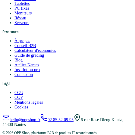
Tablettes
PC fixes
Moniteurs
Réseau
Serveurs
Ressources
À propos
Conseil B2B
Calculateur d'économies
Guide de grading
Blog
Atelier Nantes
Inscription pro
Connexion
Légal
CGU
CGV
Mentions légales
Cookies
hello@oppshop.fr
02 85 52 09 95
6 rue Rose Dieng Kuntz,
44300 Nantes
©
2026
OPP Shop, plateforme B2B de produits IT reconditionnés.