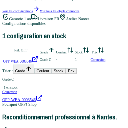
Voir les configurations
Voir tous les
objets connectés
Garantie
1 an
Livraison FR
Atelier Nantes
Configurations disponibles
1
configuration
en stock
Réf. OPP
Grade
Couleur
Stock
Prix
·
1
Grade C
Connexion
OPP-WEA-0003546
Trier :
Grade
Couleur
Stock
Prix
Grade C
·
1
en stock
Connexion
OPP-WEA-0003546
Pourquoi OPP! Shop
Reconditionnement professionnel à Nantes.