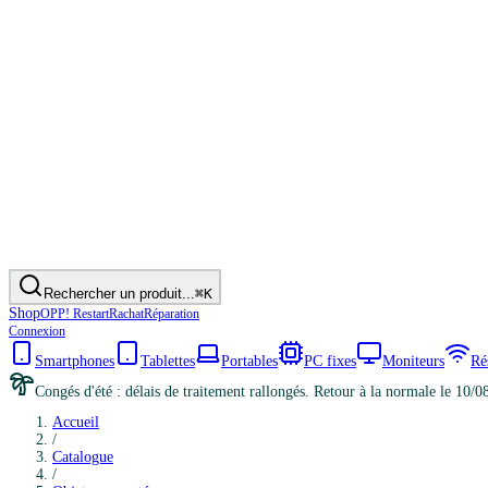
Rechercher un produit...
⌘K
Shop
OPP! Restart
Rachat
Réparation
Connexion
Smartphones
Tablettes
Portables
PC fixes
Moniteurs
Ré
Congés d'été : délais de traitement rallongés. Retour à la normale le 10/0
Accueil
/
Catalogue
/