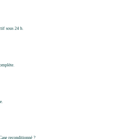
tif sous 24 h.
complète.
e.
Case reconditionné ?