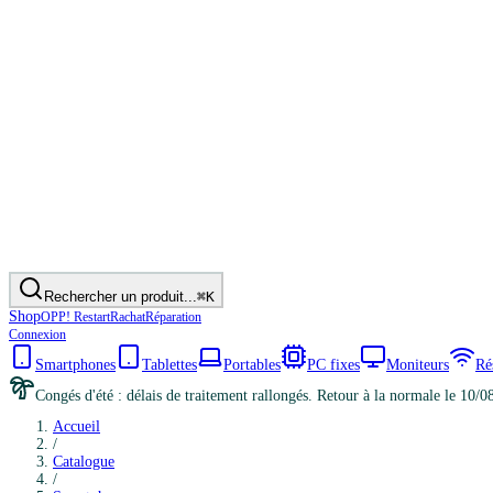
Rechercher un produit...
⌘K
Shop
OPP! Restart
Rachat
Réparation
Connexion
Smartphones
Tablettes
Portables
PC fixes
Moniteurs
Ré
Congés d'été : délais de traitement rallongés. Retour à la normale le 10/0
Accueil
/
Catalogue
/