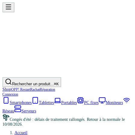
Rechercher un produit...
⌘K
Shop
OPP! Restart
Rachat
Réparation
Connexion
Smartphones
Tablettes
Portables
PC fixes
Moniteurs
Réseau
Serveurs
Congés d'été : délais de traitement rallongés. Retour à la normale le
10/08/2026.
Accueil