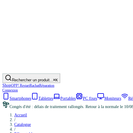
Rechercher un produit...
⌘K
Shop
OPP! Restart
Rachat
Réparation
Connexion
Smartphones
Tablettes
Portables
PC fixes
Moniteurs
Ré
Congés d'été : délais de traitement rallongés. Retour à la normale le 10/0
Accueil
/
Catalogue
/