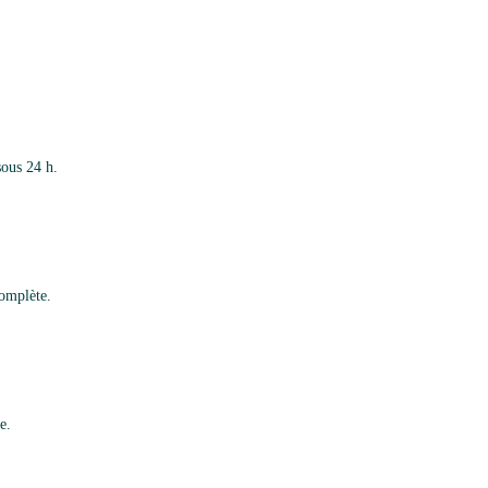
sous 24 h.
complète.
e.