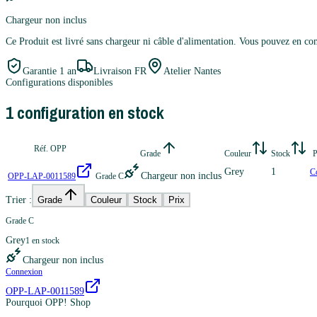
Chargeur non inclus
Ce Produit est livré sans chargeur ni câble d'alimentation. Vous pouvez en 
Garantie
1 an
Livraison FR
Atelier Nantes
Configurations disponibles
1
configuration
en stock
Réf. OPP
Grade
Couleur
Stock
P
Grey
1
C
Chargeur non inclus
OPP-LAP-0011589
Grade C
Trier :
Grade
Couleur
Stock
Prix
Grade C
Grey
1
en stock
Chargeur non inclus
Connexion
OPP-LAP-0011589
Pourquoi OPP! Shop