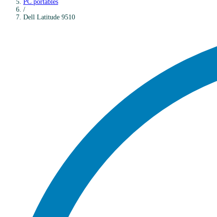
PC portables
/
Dell
Latitude 9510