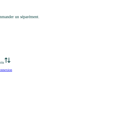
commander un séparément.
rix
onnexion