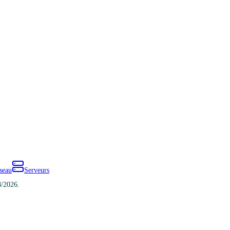
seau
Serveurs
8/2026.