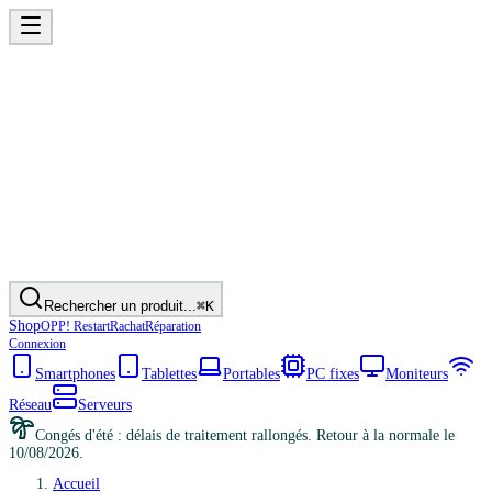
Rechercher un produit...
⌘K
Shop
OPP! Restart
Rachat
Réparation
Connexion
Smartphones
Tablettes
Portables
PC fixes
Moniteurs
Réseau
Serveurs
Congés d'été : délais de traitement rallongés. Retour à la normale le
10/08/2026.
Accueil