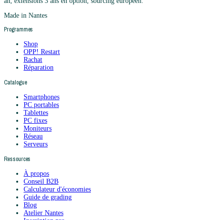
an, extensions 3 ans en option, sourcing européen.
Made in Nantes
Programmes
Shop
OPP! Restart
Rachat
Réparation
Catalogue
Smartphones
PC portables
Tablettes
PC fixes
Moniteurs
Réseau
Serveurs
Ressources
À propos
Conseil B2B
Calculateur d'économies
Guide de grading
Blog
Atelier Nantes