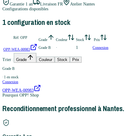
Garantie
1 an
Livraison FR
Atelier Nantes
Configurations disponibles
1
configuration
en stock
Réf. OPP
Grade
Couleur
Stock
Prix
·
1
Grade B
Connexion
OPP-WEA-00983
Trier :
Grade
Couleur
Stock
Prix
Grade B
·
1
en stock
Connexion
OPP-WEA-00983
Pourquoi OPP! Shop
Reconditionnement professionnel à Nantes.