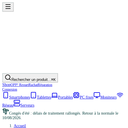
Rechercher un produit...
⌘K
Shop
OPP! Restart
Rachat
Réparation
Connexion
Smartphones
Tablettes
Portables
PC fixes
Moniteurs
Réseau
Serveurs
Congés d'été : délais de traitement rallongés. Retour à la normale le
10/08/2026.
Accueil