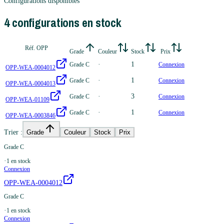
Configurations disponibles
4
configuration
s
en stock
Réf. OPP
Grade
Couleur
Stock
Prix
·
1
Grade C
Connexion
OPP-WEA-0004012
·
1
Grade C
Connexion
OPP-WEA-0004013
·
3
Grade C
Connexion
OPP-WEA-01109
·
1
Grade C
Connexion
OPP-WEA-0003846
Trier :
Grade
Couleur
Stock
Prix
Grade C
·
1
en stock
Connexion
OPP-WEA-0004012
Grade C
·
1
en stock
Connexion