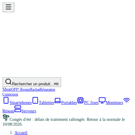
Rechercher un produit...
⌘K
Shop
OPP! Restart
Rachat
Réparation
Connexion
Smartphones
Tablettes
Portables
PC fixes
Moniteurs
Réseau
Serveurs
Congés d'été : délais de traitement rallongés. Retour à la normale le
10/08/2026.
Accueil