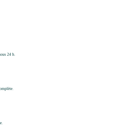
sous 24 h.
complète.
e.