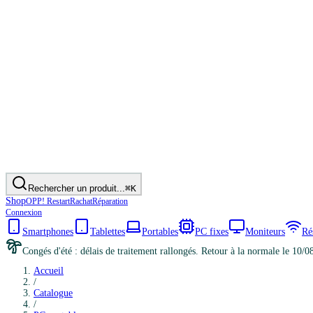
Rechercher un produit...
⌘K
Shop
OPP! Restart
Rachat
Réparation
Connexion
Smartphones
Tablettes
Portables
PC fixes
Moniteurs
Ré
Congés d'été : délais de traitement rallongés. Retour à la normale le 10/0
Accueil
/
Catalogue
/