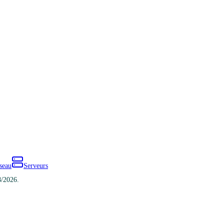
seau
Serveurs
8/2026.