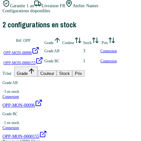
Garantie
1 an
Livraison FR
Atelier Nantes
Configurations disponibles
2
configuration
s
en stock
Réf. OPP
Grade
Couleur
Stock
Prix
·
3
Grade AB
Connexion
OPP-MON-00096
·
1
Grade BC
Connexion
OPP-MON-0000155
Trier :
Grade
Couleur
Stock
Prix
Grade AB
·
3
en stock
Connexion
OPP-MON-00096
Grade BC
·
1
en stock
Connexion
OPP-MON-0000155