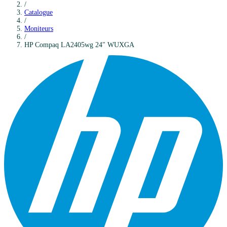
/
Catalogue
/
Moniteurs
/
HP
Compaq LA2405wg 24" WUXGA