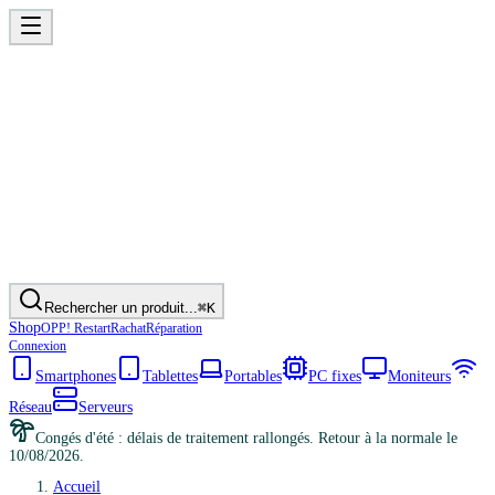
Rechercher un produit...
⌘K
Shop
OPP! Restart
Rachat
Réparation
Connexion
Smartphones
Tablettes
Portables
PC fixes
Moniteurs
Réseau
Serveurs
Congés d'été : délais de traitement rallongés. Retour à la normale le
10/08/2026.
Accueil