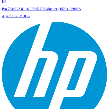
HP
Pro 724pf 23.8'' 16:9 FHD IPS Monitor (1920x1080)HA
À partir de
149,00 €