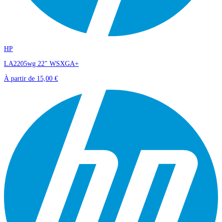
HP
LA2205wg 22" WSXGA+
À partir de
15,00 €