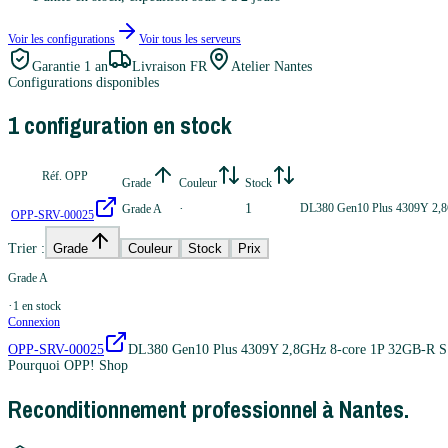
Voir les configurations
Voir tous les
serveurs
Garantie
1 an
Livraison FR
Atelier Nantes
Configurations disponibles
1
configuration
en stock
Réf. OPP
Grade
Couleur
Stock
·
1
DL380 Gen10 Plus 4309Y 2,
Grade A
OPP-SRV-00025
Trier :
Grade
Couleur
Stock
Prix
Grade A
·
1
en stock
Connexion
OPP-SRV-00025
DL380 Gen10 Plus 4309Y 2,8GHz 8-core 1P 32GB-R 
Pourquoi OPP! Shop
Reconditionnement professionnel à Nantes.