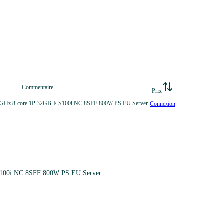
Commentaire
Prix
8GHz 8-core 1P 32GB-R S100i NC 8SFF 800W PS EU Server
Connexion
S100i NC 8SFF 800W PS EU Server