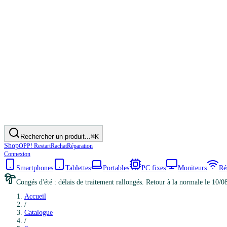
Rechercher un produit...
⌘K
Shop
OPP! Restart
Rachat
Réparation
Connexion
Smartphones
Tablettes
Portables
PC fixes
Moniteurs
Ré
Congés d'été : délais de traitement rallongés. Retour à la normale le 10/0
Accueil
/
Catalogue
/