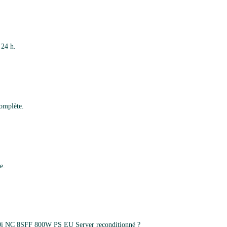
 24 h.
complète.
e.
00i NC 8SFF 800W PS EU Server reconditionné ?