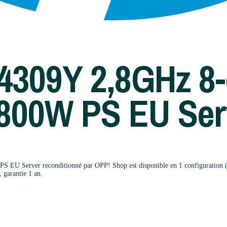
4309Y 2,8GHz 8
800W PS EU Ser
Server reconditionné par OPP! Shop est disponible en 1 configuration (A) à
, garantie 1 an.