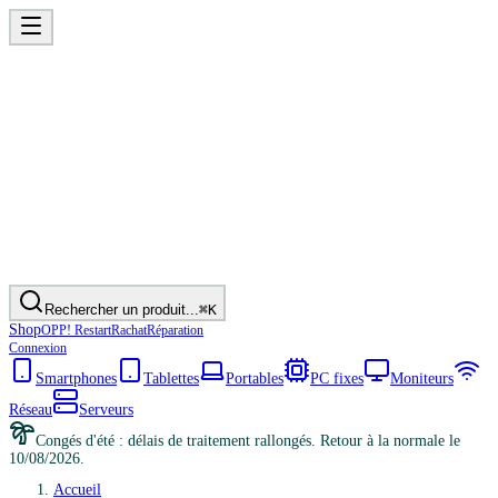
Rechercher un produit...
⌘K
Shop
OPP! Restart
Rachat
Réparation
Connexion
Smartphones
Tablettes
Portables
PC fixes
Moniteurs
Réseau
Serveurs
Congés d'été : délais de traitement rallongés. Retour à la normale le
10/08/2026.
Accueil