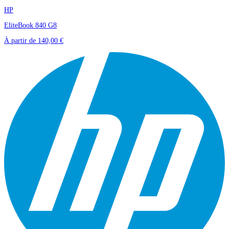
HP
EliteBook 840 G8
À partir de
140,00 €