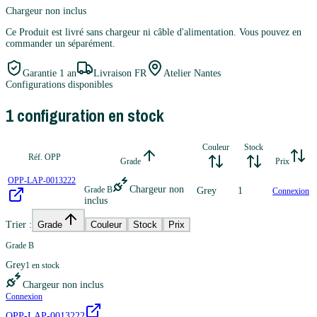
Chargeur non inclus
Ce Produit est livré sans chargeur ni câble d'alimentation. Vous pouvez en
commander un séparément.
Garantie
1 an
Livraison FR
Atelier Nantes
Configurations disponibles
1
configuration
en stock
Couleur
Stock
Réf. OPP
Grade
Prix
OPP-LAP-0013222
Chargeur non
Grade B
Grey
1
Connexion
inclus
Trier :
Grade
Couleur
Stock
Prix
Grade B
Grey
1
en stock
Chargeur non inclus
Connexion
OPP-LAP-0013222