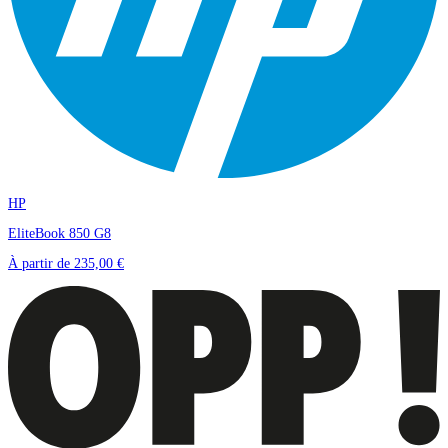
HP
EliteBook 850 G8
À partir de
235,00 €