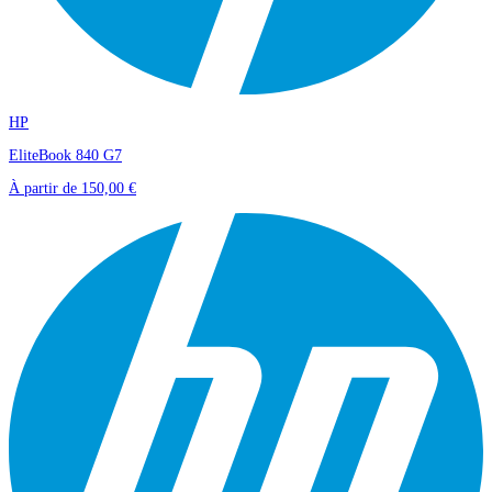
HP
EliteBook 840 G7
À partir de
150,00 €