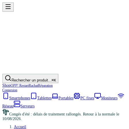
Rechercher un produit...
⌘K
Shop
OPP! Restart
Rachat
Réparation
Connexion
Smartphones
Tablettes
Portables
PC fixes
Moniteurs
Réseau
Serveurs
Congés d'été : délais de traitement rallongés. Retour à la normale le
10/08/2026.
Accueil