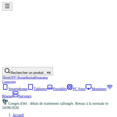
Rechercher un produit...
⌘K
Shop
OPP! Restart
Rachat
Réparation
Connexion
Smartphones
Tablettes
Portables
PC fixes
Moniteurs
Réseau
Serveurs
Congés d'été : délais de traitement rallongés. Retour à la normale le
10/08/2026.
Accueil