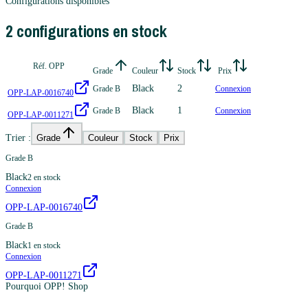
Configurations disponibles
2
configuration
s
en stock
Réf. OPP
Grade
Couleur
Stock
Prix
Black
2
Grade B
Connexion
OPP-LAP-0016740
Black
1
Grade B
Connexion
OPP-LAP-0011271
Trier :
Grade
Couleur
Stock
Prix
Grade B
Black
2
en stock
Connexion
OPP-LAP-0016740
Grade B
Black
1
en stock
Connexion
OPP-LAP-0011271
Pourquoi OPP! Shop