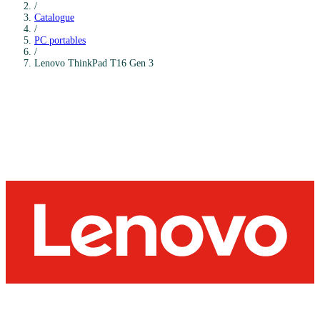
/
Catalogue
/
PC portables
/
Lenovo
ThinkPad T16 Gen 3