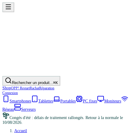
Rechercher un produit...
⌘K
Shop
OPP! Restart
Rachat
Réparation
Connexion
Smartphones
Tablettes
Portables
PC fixes
Moniteurs
Réseau
Serveurs
Congés d'été : délais de traitement rallongés. Retour à la normale le
10/08/2026.
Accueil