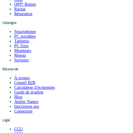
OPP! Restart
Rachat
Réparation
Catalogue
Smartphones
PC portables
Tablettes
PC fixes
Moniteurs
Réseau
Serveurs
Ressources
À propos
Conseil B2B
Calculateur d'économies
Guide de grading
Blog
Atelier Nantes
Inscription pro
Connexion
Légal
CGU