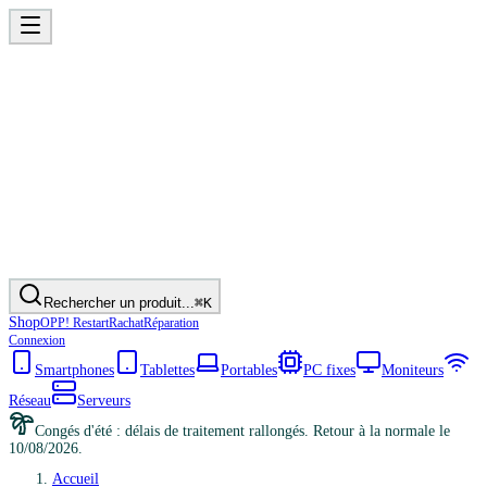
Rechercher un produit...
⌘K
Shop
OPP! Restart
Rachat
Réparation
Connexion
Smartphones
Tablettes
Portables
PC fixes
Moniteurs
Réseau
Serveurs
Congés d'été : délais de traitement rallongés. Retour à la normale le
10/08/2026.
Accueil