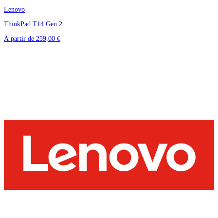
Lenovo
ThinkPad T14 Gen 2
À partir de
259,00 €