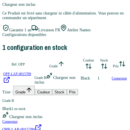
Chargeur non inclus
Ce Produit est livré sans chargeur ni câble d'alimentation. Vous pouvez en
commander un séparément.
Garantie
1 an
Livraison FR
Atelier Nantes
Configurations disponibles
1
configuration
en stock
Couleur
Stock
Réf. OPP
Grade
Prix
OPP-LAP-0015789
Chargeur non
Grade B
Black
1
Connexion
inclus
Trier :
Grade
Couleur
Stock
Prix
Grade B
Black
1
en stock
Chargeur non inclus
Connexion
OPP-LAP-0015789