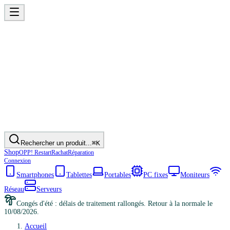
Rechercher un produit...
⌘K
Shop
OPP! Restart
Rachat
Réparation
Connexion
Smartphones
Tablettes
Portables
PC fixes
Moniteurs
Réseau
Serveurs
Congés d'été : délais de traitement rallongés. Retour à la normale le
10/08/2026.
Accueil