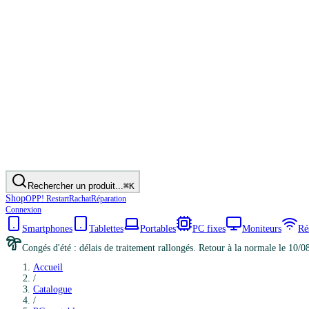
Rechercher un produit...
⌘K
Shop
OPP! Restart
Rachat
Réparation
Connexion
Smartphones
Tablettes
Portables
PC fixes
Moniteurs
Ré
Congés d'été : délais de traitement rallongés. Retour à la normale le 10/0
Accueil
/
Catalogue
/