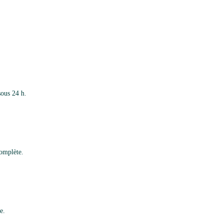
sous 24 h.
complète.
e.