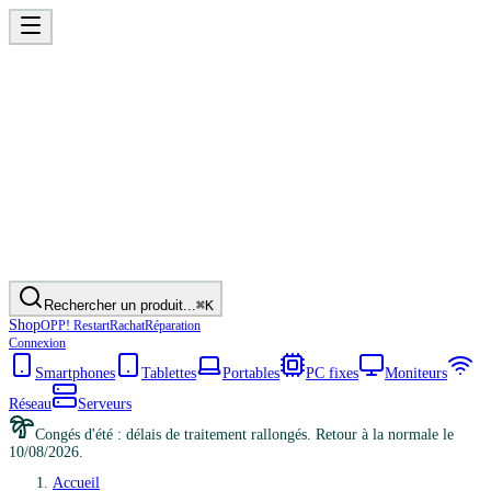
Rechercher un produit...
⌘K
Shop
OPP! Restart
Rachat
Réparation
Connexion
Smartphones
Tablettes
Portables
PC fixes
Moniteurs
Réseau
Serveurs
Congés d'été : délais de traitement rallongés. Retour à la normale le
10/08/2026.
Accueil