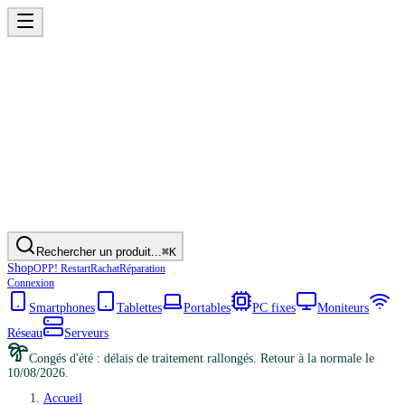
Rechercher un produit...
⌘K
Shop
OPP! Restart
Rachat
Réparation
Connexion
Smartphones
Tablettes
Portables
PC fixes
Moniteurs
Réseau
Serveurs
Congés d'été : délais de traitement rallongés. Retour à la normale le
10/08/2026.
Accueil