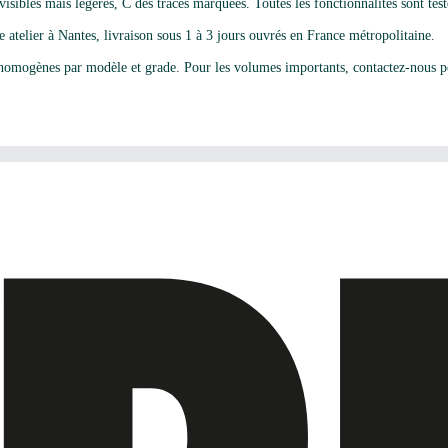
isibles mais légères, C des traces marquées. Toutes les fonctionnalités sont testé
e atelier à Nantes, livraison sous 1 à 3 jours ouvrés en France métropolitaine.
omogènes par modèle et grade. Pour les volumes importants, contactez-nous po