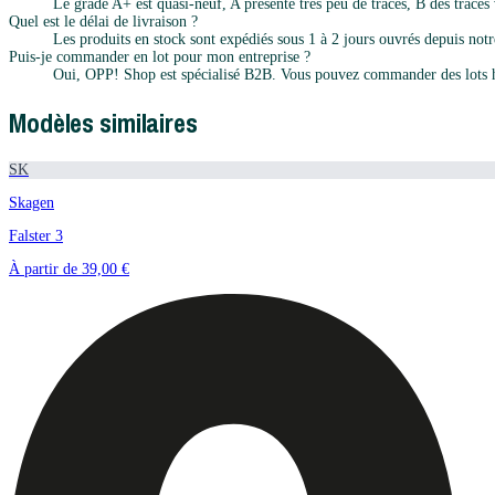
Le grade A+ est quasi-neuf, A présente très peu de traces, B des traces v
Quel est le délai de livraison ?
Les produits en stock sont expédiés sous 1 à 2 jours ouvrés depuis notr
Puis-je commander en lot pour mon entreprise ?
Oui, OPP! Shop est spécialisé B2B. Vous pouvez commander des lots h
Modèles similaires
SK
Skagen
Falster 3
À partir de
39,00 €