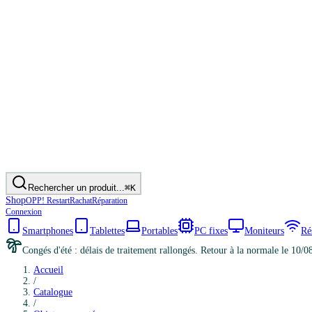
Rechercher un produit...
⌘K
Shop
OPP! Restart
Rachat
Réparation
Connexion
Smartphones
Tablettes
Portables
PC fixes
Moniteurs
Ré
Congés d'été : délais de traitement rallongés. Retour à la normale le 10/0
Accueil
/
Catalogue
/