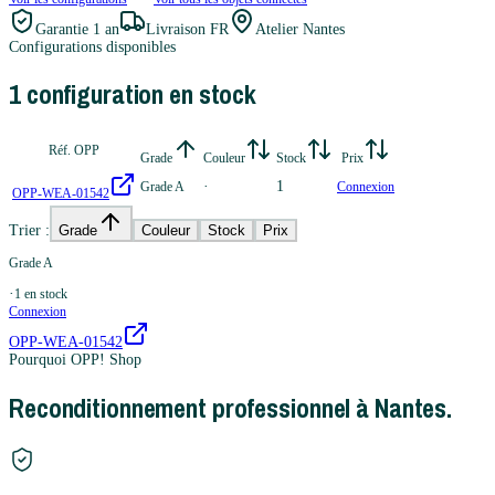
Garantie
1 an
Livraison FR
Atelier Nantes
Configurations disponibles
1
configuration
en stock
Réf. OPP
Grade
Couleur
Stock
Prix
·
1
Grade A
Connexion
OPP-WEA-01542
Trier :
Grade
Couleur
Stock
Prix
Grade A
·
1
en stock
Connexion
OPP-WEA-01542
Pourquoi OPP! Shop
Reconditionnement professionnel à Nantes.