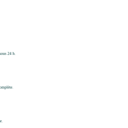
sous 24 h.
complète.
e.