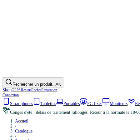
Rechercher un produit...
⌘K
Shop
OPP! Restart
Rachat
Réparation
Connexion
Smartphones
Tablettes
Portables
PC fixes
Moniteurs
Ré
Congés d'été : délais de traitement rallongés. Retour à la normale le 10/0
Accueil
/
Catalogue
/