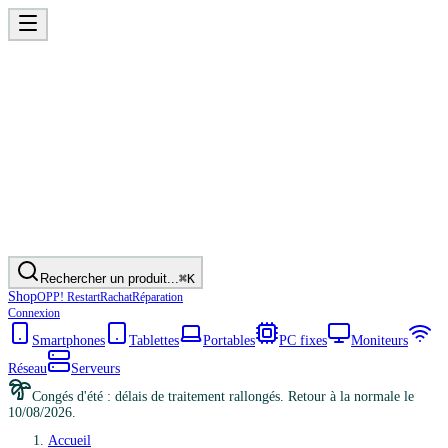
Rechercher un produit...
⌘K
Shop
OPP! Restart
Rachat
Réparation
Connexion
Smartphones
Tablettes
Portables
PC fixes
Moniteurs
Réseau
Serveurs
Congés d'été : délais de traitement rallongés. Retour à la normale le
10/08/2026.
Accueil