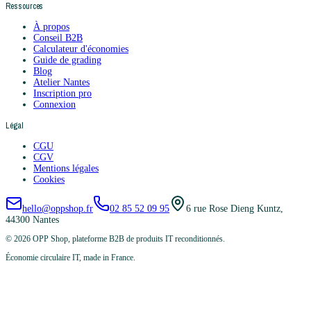
Ressources
À propos
Conseil B2B
Calculateur d'économies
Guide de grading
Blog
Atelier Nantes
Inscription pro
Connexion
Légal
CGU
CGV
Mentions légales
Cookies
hello@oppshop.fr
02 85 52 09 95
6 rue Rose Dieng Kuntz,
44300 Nantes
©
2026
OPP Shop, plateforme B2B de produits IT reconditionnés.
Économie circulaire IT, made in France.