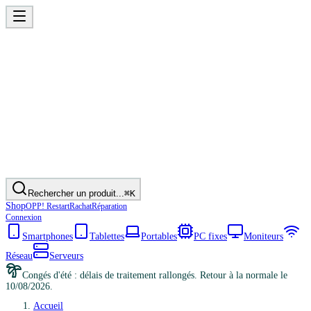
Rechercher un produit...
⌘K
Shop
OPP! Restart
Rachat
Réparation
Connexion
Smartphones
Tablettes
Portables
PC fixes
Moniteurs
Réseau
Serveurs
Congés d'été : délais de traitement rallongés. Retour à la normale le
10/08/2026.
Accueil