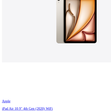
Apple
iPad Air 10.9" 4th Gen (2020) WiFi