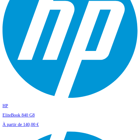
HP
EliteBook 840 G8
À partir de
140,00 €