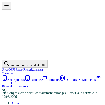
Rechercher un produit...
⌘K
Shop
OPP! Restart
Rachat
Réparation
Connexion
Smartphones
Tablettes
Portables
PC fixes
Moniteurs
Réseau
Serveurs
Congés d'été : délais de traitement rallongés. Retour à la normale le
10/08/2026.
Accueil