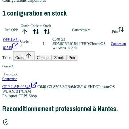
Configurations disponibles
1
configuration
en stock
Grade
Couleur
Stock
Réf. OPP
Commentaire
Prix
C640 G3
OPP-LAP-
Grade
·
1
8505/8GB/64GB/14"FHD/ChromeOS
Connexion
A
02545
WLAN/BT/CAM
Trier :
Grade
Couleur
Stock
Prix
Grade A
·
1
en stock
Connexion
OPP-LAP-02545
C640 G3 8505/8GB/64GB/14"FHD/ChromeOS
WLAN/BT/CAM
Pourquoi OPP! Shop
Reconditionnement professionnel à Nantes.