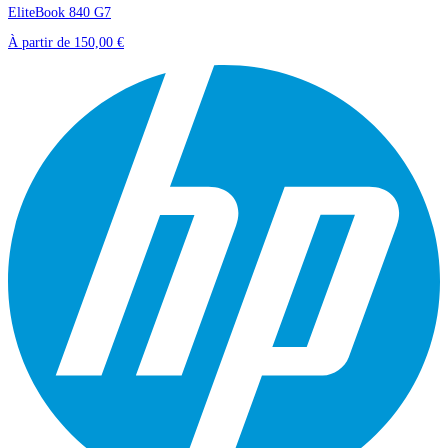
EliteBook 840 G7
À partir de
150,00 €