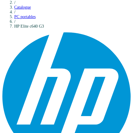
/
Catalogue
/
PC portables
/
HP
Elite c640 G3