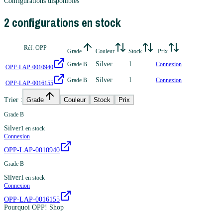
Configurations disponibles
2
configuration
s
en stock
Réf. OPP
Grade
Couleur
Stock
Prix
Silver
1
Grade B
Connexion
OPP-LAP-0010940
Silver
1
Grade B
Connexion
OPP-LAP-0016155
Trier :
Grade
Couleur
Stock
Prix
Grade B
Silver
1
en stock
Connexion
OPP-LAP-0010940
Grade B
Silver
1
en stock
Connexion
OPP-LAP-0016155
Pourquoi OPP! Shop