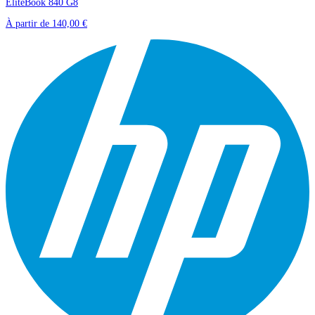
EliteBook 840 G8
À partir de
140,00 €