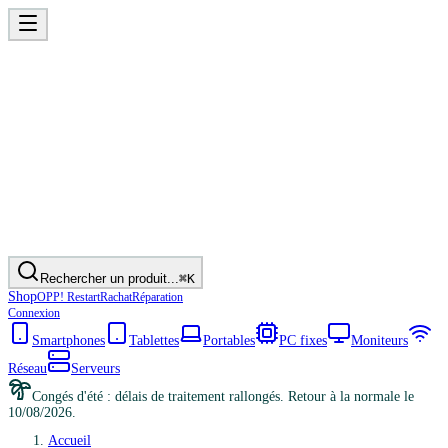
Rechercher un produit...
⌘K
Shop
OPP! Restart
Rachat
Réparation
Connexion
Smartphones
Tablettes
Portables
PC fixes
Moniteurs
Réseau
Serveurs
Congés d'été : délais de traitement rallongés. Retour à la normale le
10/08/2026.
Accueil