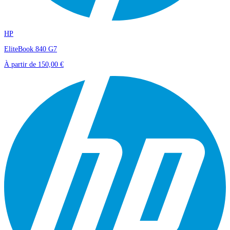
HP
EliteBook 840 G7
À partir de
150,00 €