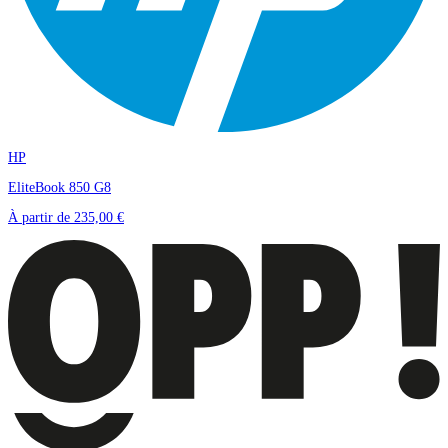
HP
EliteBook 850 G8
À partir de
235,00 €