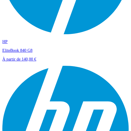
HP
EliteBook 840 G8
À partir de
140,00 €