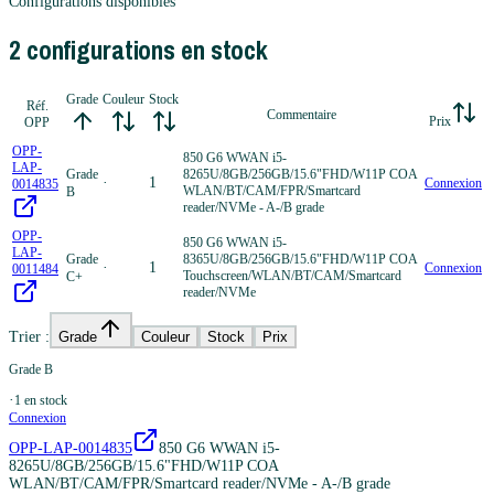
Configurations disponibles
2
configuration
s
en stock
Grade
Couleur
Stock
Réf.
Commentaire
Prix
OPP
OPP-
850 G6 WWAN i5-
LAP-
Grade
8265U/8GB/256GB/15.6"FHD/W11P COA
·
1
Connexion
0014835
WLAN/BT/CAM/FPR/Smartcard
B
reader/NVMe - A-/B grade
OPP-
850 G6 WWAN i5-
LAP-
Grade
8365U/8GB/256GB/15.6"FHD/W11P COA
·
1
Connexion
0011484
Touchscreen/WLAN/BT/CAM/Smartcard
C+
reader/NVMe
Trier :
Grade
Couleur
Stock
Prix
Grade B
·
1
en stock
Connexion
OPP-LAP-0014835
850 G6 WWAN i5-
8265U/8GB/256GB/15.6"FHD/W11P COA
WLAN/BT/CAM/FPR/Smartcard reader/NVMe - A-/B grade