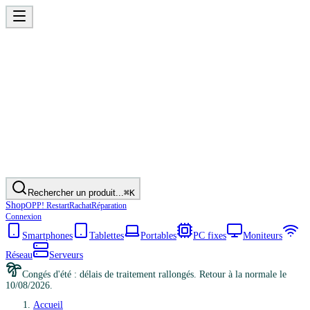
Rechercher un produit...
⌘K
Shop
OPP! Restart
Rachat
Réparation
Connexion
Smartphones
Tablettes
Portables
PC fixes
Moniteurs
Réseau
Serveurs
Congés d'été : délais de traitement rallongés. Retour à la normale le
10/08/2026.
Accueil