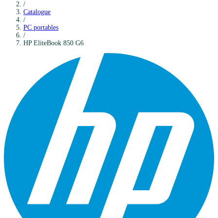
/
Catalogue
/
PC portables
/
HP
EliteBook 850 G6