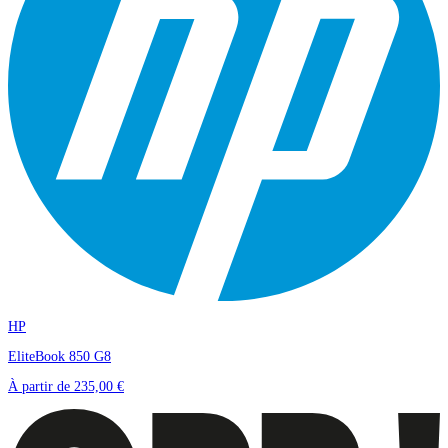
HP
EliteBook 850 G8
À partir de
235,00 €