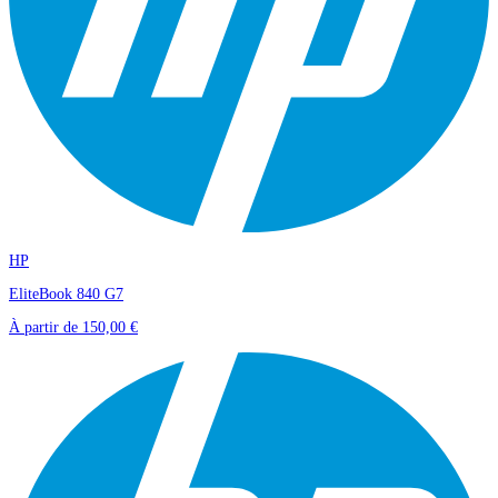
HP
EliteBook 840 G7
À partir de
150,00 €