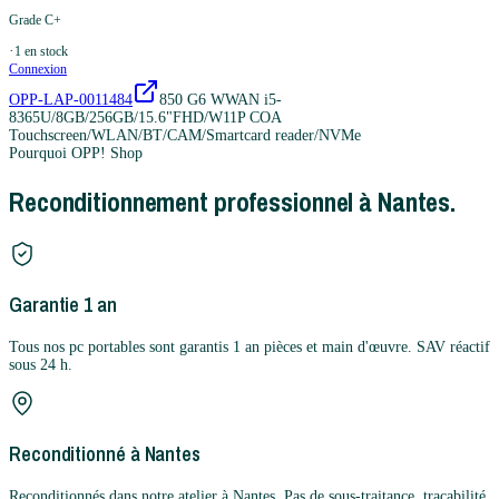
Grade C+
·
1
en stock
Connexion
OPP-LAP-0011484
850 G6 WWAN i5-
8365U/8GB/256GB/15.6"FHD/W11P COA
Touchscreen/WLAN/BT/CAM/Smartcard reader/NVMe
Pourquoi OPP! Shop
Reconditionnement professionnel à Nantes.
Garantie 1 an
Tous nos pc portables sont garantis 1 an pièces et main d'œuvre. SAV réactif
sous 24 h.
Reconditionné à Nantes
Reconditionnés dans notre atelier à Nantes. Pas de sous-traitance, traçabilité