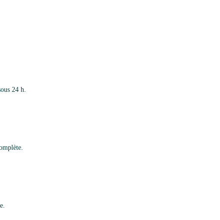
sous 24 h.
complète.
e.