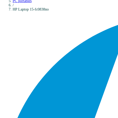
PC portables
/
HP
Laptop 15-fc0838no