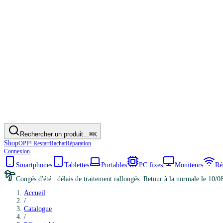
Rechercher un produit...
⌘K
Shop
OPP! Restart
Rachat
Réparation
Connexion
Smartphones
Tablettes
Portables
PC fixes
Moniteurs
Ré
Congés d'été : délais de traitement rallongés. Retour à la normale le 10/0
Accueil
/
Catalogue
/