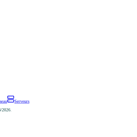
seau
Serveurs
8/2026.