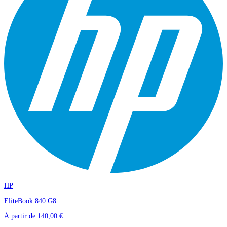
HP
EliteBook 840 G8
À partir de
140,00 €