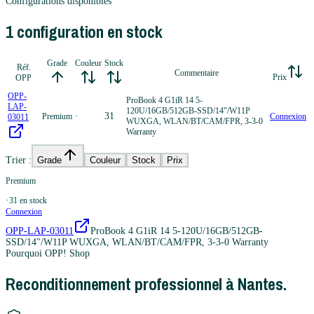
Configurations disponibles
1
configuration
en stock
Grade
Couleur
Stock
Réf.
Commentaire
Prix
OPP
OPP-
ProBook 4 G1iR 14 5-
LAP-
120U/16GB/512GB-SSD/14"/W11P
·
31
Premium
Connexion
03011
WUXGA, WLAN/BT/CAM/FPR, 3-3-0
Warranty
Trier :
Grade
Couleur
Stock
Prix
Premium
·
31
en stock
Connexion
OPP-LAP-03011
ProBook 4 G1iR 14 5-120U/16GB/512GB-
SSD/14"/W11P WUXGA, WLAN/BT/CAM/FPR, 3-3-0 Warranty
Pourquoi OPP! Shop
Reconditionnement professionnel à Nantes.