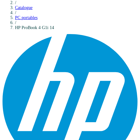
/
Catalogue
/
PC portables
/
HP
ProBook 4 G1i 14