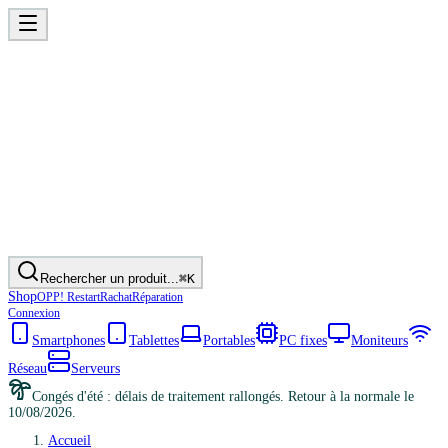
Rechercher un produit...
⌘K
Shop
OPP! Restart
Rachat
Réparation
Connexion
Smartphones
Tablettes
Portables
PC fixes
Moniteurs
Réseau
Serveurs
Congés d'été : délais de traitement rallongés. Retour à la normale le
10/08/2026.
Accueil