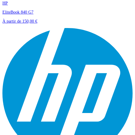
HP
EliteBook 840 G7
À partir de
150,00 €