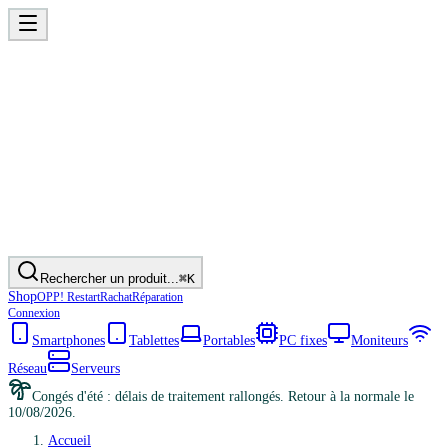
Rechercher un produit...
⌘K
Shop
OPP! Restart
Rachat
Réparation
Connexion
Smartphones
Tablettes
Portables
PC fixes
Moniteurs
Réseau
Serveurs
Congés d'été : délais de traitement rallongés. Retour à la normale le
10/08/2026.
Accueil