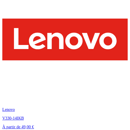
Lenovo
V330-14IKB
À partir de
49,00 €