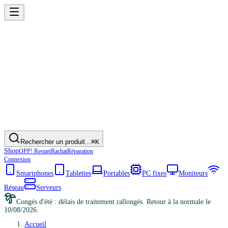
Rechercher un produit...
⌘K
Shop
OPP! Restart
Rachat
Réparation
Connexion
Smartphones
Tablettes
Portables
PC fixes
Moniteurs
Réseau
Serveurs
Congés d'été : délais de traitement rallongés. Retour à la normale le
10/08/2026.
Accueil