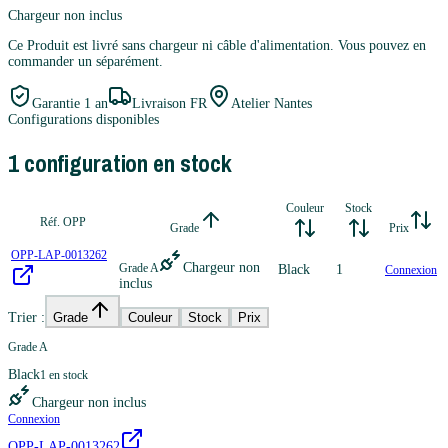
Chargeur non inclus
Ce Produit est livré sans chargeur ni câble d'alimentation. Vous pouvez en
commander un séparément.
Garantie
1 an
Livraison FR
Atelier Nantes
Configurations disponibles
1
configuration
en stock
Couleur
Stock
Réf. OPP
Grade
Prix
OPP-LAP-0013262
Chargeur non
Grade A
Black
1
Connexion
inclus
Trier :
Grade
Couleur
Stock
Prix
Grade A
Black
1
en stock
Chargeur non inclus
Connexion
OPP-LAP-0013262