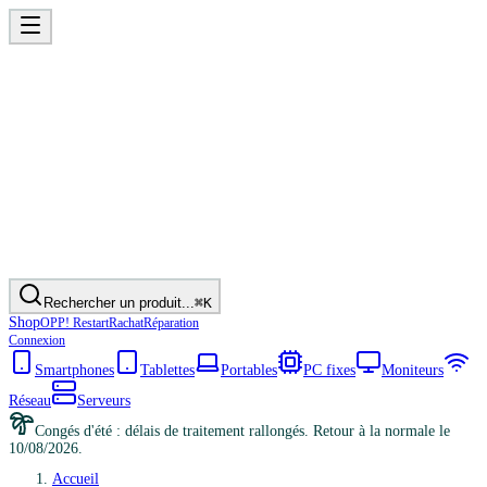
Rechercher un produit...
⌘K
Shop
OPP! Restart
Rachat
Réparation
Connexion
Smartphones
Tablettes
Portables
PC fixes
Moniteurs
Réseau
Serveurs
Congés d'été : délais de traitement rallongés. Retour à la normale le
10/08/2026.
Accueil