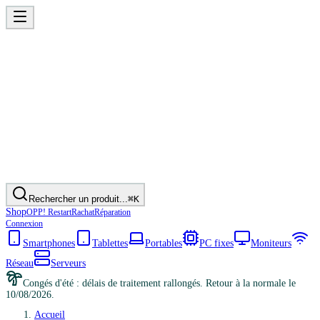
Rechercher un produit...
⌘K
Shop
OPP! Restart
Rachat
Réparation
Connexion
Smartphones
Tablettes
Portables
PC fixes
Moniteurs
Réseau
Serveurs
Congés d'été : délais de traitement rallongés. Retour à la normale le
10/08/2026.
Accueil