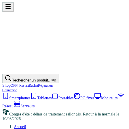
Rechercher un produit...
⌘K
Shop
OPP! Restart
Rachat
Réparation
Connexion
Smartphones
Tablettes
Portables
PC fixes
Moniteurs
Réseau
Serveurs
Congés d'été : délais de traitement rallongés. Retour à la normale le
10/08/2026.
Accueil