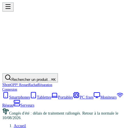
Rechercher un produit...
⌘K
Shop
OPP! Restart
Rachat
Réparation
Connexion
Smartphones
Tablettes
Portables
PC fixes
Moniteurs
Réseau
Serveurs
Congés d'été : délais de traitement rallongés. Retour à la normale le
10/08/2026.
Accueil