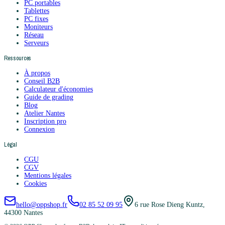
PC portables
Tablettes
PC fixes
Moniteurs
Réseau
Serveurs
Ressources
À propos
Conseil B2B
Calculateur d'économies
Guide de grading
Blog
Atelier Nantes
Inscription pro
Connexion
Légal
CGU
CGV
Mentions légales
Cookies
hello@oppshop.fr
02 85 52 09 95
6 rue Rose Dieng Kuntz,
44300 Nantes