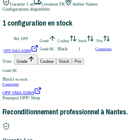
Garantie
1 an
Livraison FR
Atelier Nantes
Configurations disponibles
1
configuration
en stock
Réf. OPP
Grade
Couleur
Stock
Prix
Black
1
Grade BC
Connexion
OPP-SMA-02869
Trier :
Grade
Couleur
Stock
Prix
Grade BC
Black
1
en stock
Connexion
OPP-SMA-02869
Pourquoi OPP! Shop
Reconditionnement professionnel à Nantes.