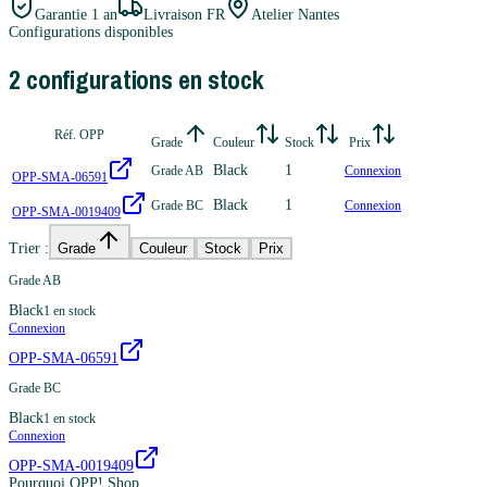
Garantie
1 an
Livraison FR
Atelier Nantes
Configurations disponibles
2
configuration
s
en stock
Réf. OPP
Grade
Couleur
Stock
Prix
Black
1
Grade AB
Connexion
OPP-SMA-06591
Black
1
Grade BC
Connexion
OPP-SMA-0019409
Trier :
Grade
Couleur
Stock
Prix
Grade AB
Black
1
en stock
Connexion
OPP-SMA-06591
Grade BC
Black
1
en stock
Connexion
OPP-SMA-0019409
Pourquoi OPP! Shop