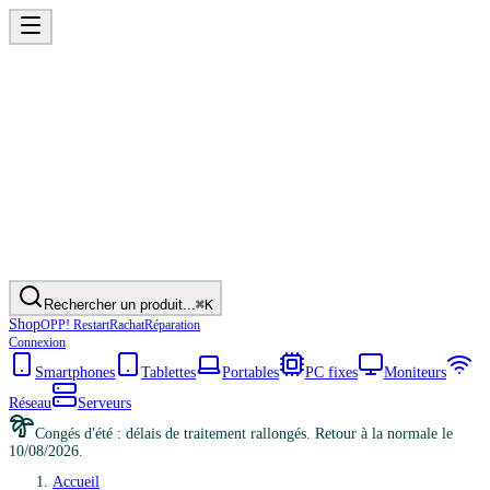
Rechercher un produit...
⌘K
Shop
OPP! Restart
Rachat
Réparation
Connexion
Smartphones
Tablettes
Portables
PC fixes
Moniteurs
Réseau
Serveurs
Congés d'été : délais de traitement rallongés. Retour à la normale le
10/08/2026.
Accueil