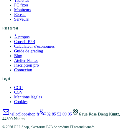
Tablettes
PC fixes
Moniteurs
Réseau
Serveurs
Ressources
À propos
Conseil B2B
Calculateur d'économies
Guide de grading
Blog
Atelier Nantes
Inscription pro
Connexion
Légal
CGU
CGV
Mentions légales
Cookies
hello@oppshop.fr
02 85 52 09 95
6 rue Rose Dieng Kuntz,
44300 Nantes
©
2026
OPP Shop, plateforme B2B de produits IT reconditionnés.