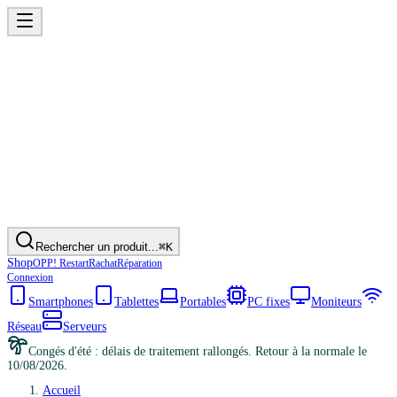
Rechercher un produit...
⌘K
Shop
OPP! Restart
Rachat
Réparation
Connexion
Smartphones
Tablettes
Portables
PC fixes
Moniteurs
Réseau
Serveurs
Congés d'été : délais de traitement rallongés. Retour à la normale le
10/08/2026.
Accueil