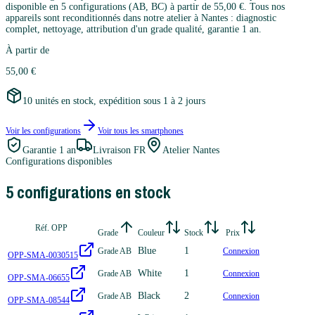
disponible en 5 configurations (AB, BC) à partir de 55,00 €. Tous nos
appareils sont reconditionnés dans notre atelier à Nantes : diagnostic
complet, nettoyage, attribution d'un grade qualité, garantie 1 an.
À partir de
55,00 €
10 unités en stock, expédition sous 1 à 2 jours
Voir les configurations
Voir tous les
smartphones
Garantie
1 an
Livraison FR
Atelier Nantes
Configurations disponibles
5
configuration
s
en stock
Réf. OPP
Grade
Couleur
Stock
Prix
Blue
1
Grade AB
Connexion
OPP-SMA-0030515
White
1
Grade AB
Connexion
OPP-SMA-06655
Black
2
Grade AB
Connexion
OPP-SMA-08544