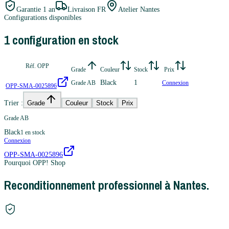
Garantie
1 an
Livraison FR
Atelier Nantes
Configurations disponibles
1
configuration
en stock
Réf. OPP
Grade
Couleur
Stock
Prix
Black
1
Grade AB
Connexion
OPP-SMA-0025896
Trier :
Grade
Couleur
Stock
Prix
Grade AB
Black
1
en stock
Connexion
OPP-SMA-0025896
Pourquoi OPP! Shop
Reconditionnement professionnel à Nantes.