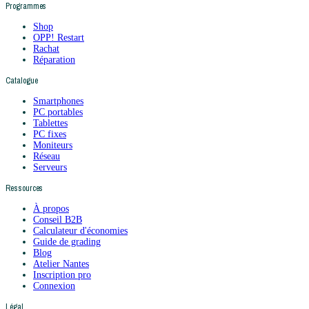
Programmes
Shop
OPP! Restart
Rachat
Réparation
Catalogue
Smartphones
PC portables
Tablettes
PC fixes
Moniteurs
Réseau
Serveurs
Ressources
À propos
Conseil B2B
Calculateur d'économies
Guide de grading
Blog
Atelier Nantes
Inscription pro
Connexion
Légal