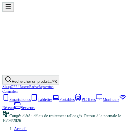
Rechercher un produit...
⌘K
Shop
OPP! Restart
Rachat
Réparation
Connexion
Smartphones
Tablettes
Portables
PC fixes
Moniteurs
Réseau
Serveurs
Congés d'été : délais de traitement rallongés. Retour à la normale le
10/08/2026.
Accueil