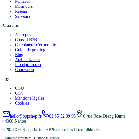
PC fixes
Moniteurs
Réseau
Serveurs
Ressources
À propos
Conseil B2B
Calculateur d'économies
Guide de grading
Blog
Atelier Nantes
Inscription pro
Connexion
Légal
CGU
CGV
Mentions légales
Cookies
hello@oppshop.fr
02 85 52 09 95
6 rue Rose Dieng Kuntz,
44300 Nantes
©
2026
OPP Shop, plateforme B2B de produits IT reconditionnés.
Économie circulaire IT, made in France.