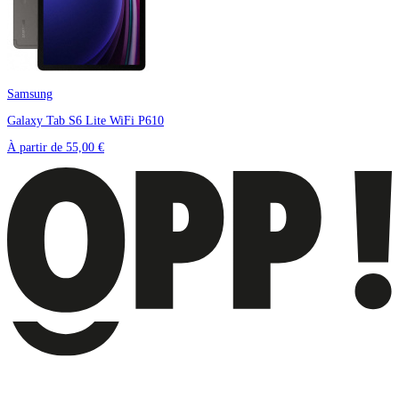
Samsung
Galaxy Tab S6 Lite WiFi P610
À partir de
55,00 €