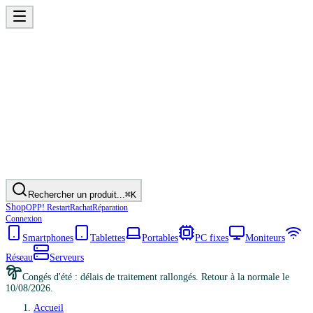
Rechercher un produit...
⌘K
Shop
OPP! Restart
Rachat
Réparation
Connexion
Smartphones
Tablettes
Portables
PC fixes
Moniteurs
Réseau
Serveurs
Congés d'été : délais de traitement rallongés. Retour à la normale le
10/08/2026.
Accueil