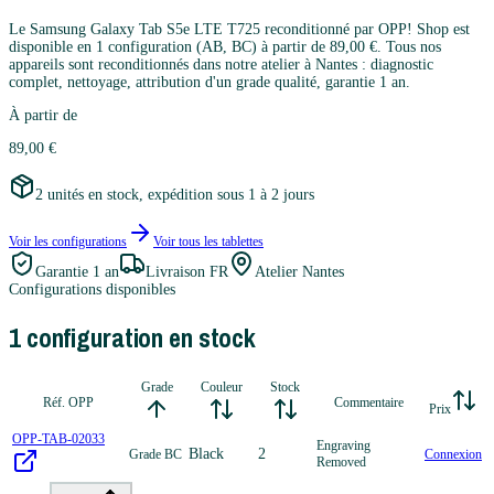
Le Samsung Galaxy Tab S5e LTE T725 reconditionné par OPP! Shop est
disponible en 1 configuration (AB, BC) à partir de 89,00 €. Tous nos
appareils sont reconditionnés dans notre atelier à Nantes : diagnostic
complet, nettoyage, attribution d'un grade qualité, garantie 1 an.
À partir de
89,00 €
2 unités en stock, expédition sous 1 à 2 jours
Voir les configurations
Voir tous les
tablettes
Garantie
1 an
Livraison FR
Atelier Nantes
Configurations disponibles
1
configuration
en stock
Grade
Couleur
Stock
Réf. OPP
Commentaire
Prix
OPP-TAB-02033
Engraving
Black
2
Grade BC
Connexion
Removed