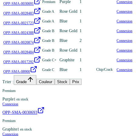
Purple
1
Premium
Connexion
OPP-SMA-0030691
Rose Gold
1
Grade A
Connexion
OPP-SMA-0028483
Blue
1
Grade A
Connexion
OPP-SMA-0021723
Rose Gold
1
Grade B
Connexion
OPP-SMA-0024388
Blue
2
Grade B
Connexion
OPP-SMA-0020874
Rose Gold
1
Grade B
Connexion
OPP-SMA-0028484
Graphite
1
Grade C+
Connexion
OPP-SMA-0017292
Blue
1
Chip/Crack
Grade C
Connexion
OPP-SMA-08900
Trier :
Grade
Couleur
Stock
Prix
Premium
Purple
1
en stock
Connexion
OPP-SMA-0030693
Premium
Graphite
1
en stock
Connexion