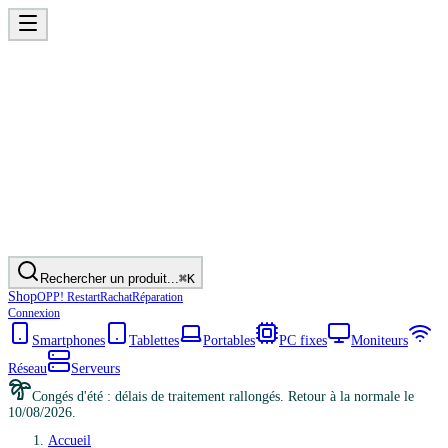
Rechercher un produit...
⌘K
Shop
OPP! Restart
Rachat
Réparation
Connexion
Smartphones
Tablettes
Portables
PC fixes
Moniteurs
Réseau
Serveurs
Congés d'été : délais de traitement rallongés. Retour à la normale le
10/08/2026.
Accueil