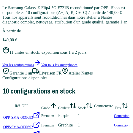
Le Samsung Galaxy Z Flip4 5G F721B reconditionné par OPP! Shop est
disponible en 10 configurations (A+, A, B, C+, C) à partir de 140,00 €.
Tous nos appareils sont reconditionnés dans notre atelier à Nantes :
diagnostic complet, nettoyage, attribution d'un grade qualité, garantie 1 an.
À partir de
140,00 €
11 unités en stock, expédition sous 1 à 2 jours
Voir les configurations
Voir tous les
smartphones
Garantie
1 an
Livraison FR
Atelier Nantes
Configurations disponibles
10
configuration
s
en stock
Réf. OPP
Commentaire
Grade
Couleur
Stock
Prix
Purple
1
Premium
Connexion
OPP-SMA-0030693
Graphite
1
Premium
Connexion
OPP-SMA-0030692