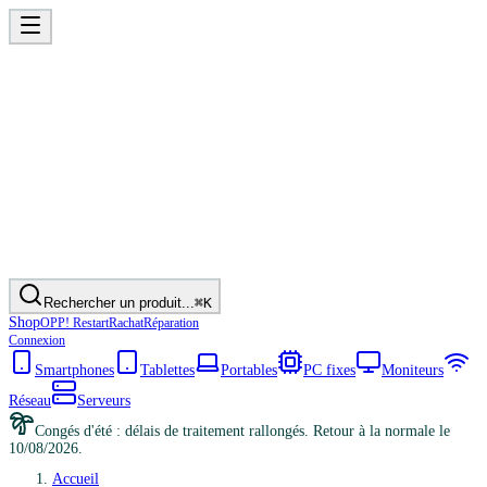
Rechercher un produit...
⌘K
Shop
OPP! Restart
Rachat
Réparation
Connexion
Smartphones
Tablettes
Portables
PC fixes
Moniteurs
Réseau
Serveurs
Congés d'été : délais de traitement rallongés. Retour à la normale le
10/08/2026.
Accueil