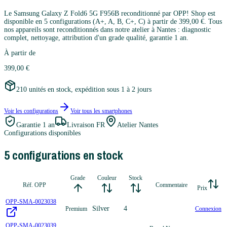
Le Samsung Galaxy Z Fold6 5G F956B reconditionné par OPP! Shop est
disponible en 5 configurations (A+, A, B, C+, C) à partir de 399,00 €. Tous
nos appareils sont reconditionnés dans notre atelier à Nantes : diagnostic
complet, nettoyage, attribution d'un grade qualité, garantie 1 an.
À partir de
399,00 €
210 unités en stock, expédition sous 1 à 2 jours
Voir les configurations
Voir tous les
smartphones
Garantie
1 an
Livraison FR
Atelier Nantes
Configurations disponibles
5
configuration
s
en stock
Grade
Couleur
Stock
Réf. OPP
Commentaire
Prix
OPP-SMA-0023038
Silver
4
Premium
Connexion
OPP-SMA-0023039