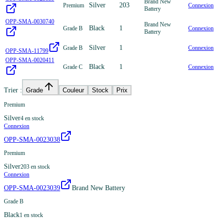
Brand New
Silver
203
Premium
Connexion
Battery
OPP-SMA-0030740
Brand New
Black
1
Grade B
Connexion
Battery
Silver
1
Grade B
Connexion
OPP-SMA-11799
OPP-SMA-0020411
Black
1
Grade C
Connexion
Trier :
Grade
Couleur
Stock
Prix
Premium
Silver
4
en stock
Connexion
OPP-SMA-0023038
Premium
Silver
203
en stock
Connexion
OPP-SMA-0023039
Brand New Battery
Grade B
Black
1
en stock