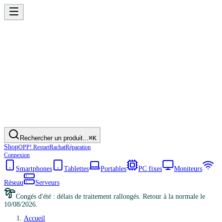
Rechercher un produit...
⌘K
Shop
OPP! Restart
Rachat
Réparation
Connexion
Smartphones
Tablettes
Portables
PC fixes
Moniteurs
Réseau
Serveurs
Congés d'été : délais de traitement rallongés. Retour à la normale le
10/08/2026.
Accueil